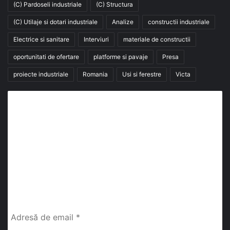
(C) Pardoseli industriale
(C) Structura
(C) Utilaje si dotari industriale
Analize
constructii industriale
Electrice si sanitare
Interviuri
materiale de constructii
oportunitati de ofertare
platforme si pavaje
Presa
proiecte industriale
Romania
Usi si ferestre
Victa
Abonează-te la buletinul nostru de știri
abonează-te la newsletter
Fii la curent cu ultimele știri, analize și interviuri despre
piața construcțiilor industriale alături de cei peste
13.000 abonați prin newsletterul lunar de la InfoHale.