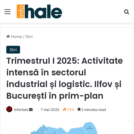
Menu
Se
Home
/
Stiri
Stiri
Trimestrul I 2025: Activitate
intensă în sectorul
industrial și logistic. Ilfov și
București în prim-plan
Send
InfoHale
7 mai 2025
730
2 minutes read
an
email