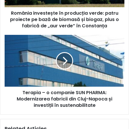
pe
bază
România investește în producția verde: patru
de
biomasă
proiecte pe bază de biomasă și biogaz, plus o
și
fabrică de „aur verde” în Constanța
biogaz,
plus
Terapia
o
–
fabrică
o
de
companie
„aur
SUN
verde”
PHARMA:
în
Modernizarea
Constanța
fabricii
din
Terapia – o companie SUN PHARMA:
Cluj-
Napoca
Modernizarea fabricii din Cluj-Napoca și
și
investiții în sustenabilitate
investiții
în
sustenabilitate
Related Articles