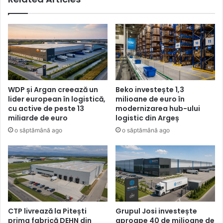
WDP și Argan creează un
Beko investește 1,3
lider european în logistică,
milioane de euro în
cu active de peste 13
modernizarea hub-ului
miliarde de euro
logistic din Argeș
o săptămână ago
o săptămână ago
CTP livrează la Pitești
Grupul Josi investește
prima fabrică DEHN din
aproape 40 de milioane de