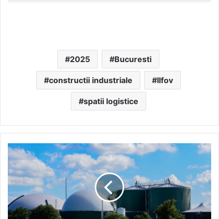
2025
Bucuresti
constructii industriale
Ilfov
spatii logistice
România
investește
în
producția
verde:
patru
proiecte