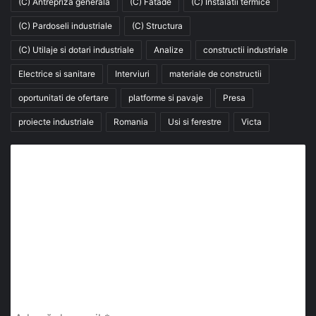
(C) Antrepriza generala
(C) Fatade
(C) Instalatii termice
(C) Pardoseli industriale
(C) Structura
(C) Utilaje si dotari industriale
Analize
constructii industriale
Electrice si sanitare
Interviuri
materiale de constructii
oportunitati de ofertare
platforme si pavaje
Presa
proiecte industriale
Romania
Usi si ferestre
Victa
Abonează-te la buletinul nostru de știri
abonează-te la newsletter
Fii la curent cu ultimele știri, analize și interviuri despre
piața construcțiilor industriale alături de cei peste
13.000 abonați prin newsletterul lunar de la InfoHale.