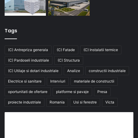
Tags
(C) Antrepriza generala
(C) Fatade
(C) Instalatii termice
(C) Pardoseli industriale
(C) Structura
(C) Utilaje si dotari industriale
Analize
constructii industriale
Electrice si sanitare
Interviuri
materiale de constructii
oportunitati de ofertare
platforme si pavaje
Presa
proiecte industriale
Romania
Usi si ferestre
Victa
Abonează-te la buletinul nostru de știri