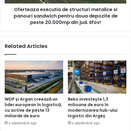
pentru
Oferteaza executia de structuri metalice si
doua
depozite
panouri sandwich pentru doua depozite de
de
peste 20.000mp din jud. Ilfov!
peste
20.000mp
din
Related Articles
jud.
Ilfov!
WDP și Argan creează un
Beko investește 1,3
lider european în logistică,
milioane de euro în
cu active de peste 13
modernizarea hub-ului
miliarde de euro
logistic din Argeș
o săptămână ago
o săptămână ago