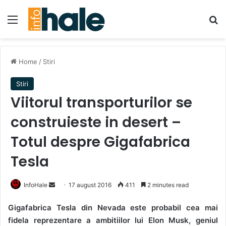
Menu
Se
Home
/
Stiri
Stiri
Viitorul transporturilor se
construieste in desert –
Totul despre Gigafabrica
Tesla
Send
InfoHale
17 august 2016
411
2 minutes read
an
Gigafabrica Tesla din Nevada este probabil cea mai
email
fidela reprezentare a ambitiilor lui Elon Musk, geniul