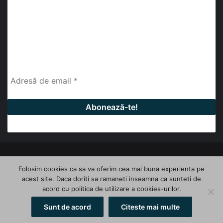
abonează-te la newsletter
Fii la curent cu ultimele știri, analize și interviuri despre
piața construcțiilor industriale alături de cei peste
13.000 abonați prin newsletterul lunar de la InfoHale.
© Copyright 2026, All Rights Reserved | InfoHale
Folosim cookies ca sa va oferim cea mai buna experienta pe
acest site. Daca doriti sa ramaneti inseamna ca sunteti de
Facebook
LinkedIn
YouTube
acord cu politica de utilizare a cookies-urilor.
Sunt de acord
Citeste mai multe