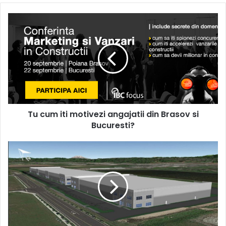
Tu
cum
iti
motivezi
angajatii
din
Brasov
si
Bucuresti?
Tu cum iti motivezi angajatii din Brasov si
Bucuresti?
Oferteaza
executia
de
structuri
metalice
si
panouri
sandwich