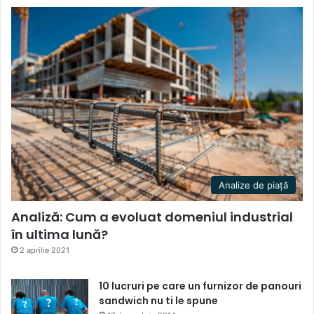
Analize de piață
Analiză: Cum a evoluat domeniul industrial
în ultima lună?
2 aprilie 2021
10 lucruri pe care un furnizor de panouri
sandwich nu ti le spune