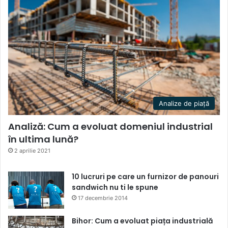
Analize de piață
Analiză: Cum a evoluat domeniul industrial
în ultima lună?
2 aprilie 2021
10 lucruri pe care un furnizor de panouri
sandwich nu ti le spune
17 decembrie 2014
Bihor: Cum a evoluat piața industrială