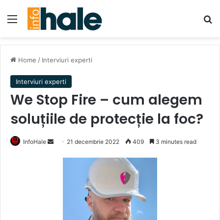
Menu
Se
Home
/
Interviuri experti
Interviuri experti
We Stop Fire – cum alegem
soluțiile de protecție la foc?
Send
InfoHale
21 decembrie 2022
409
3 minutes read
an
email