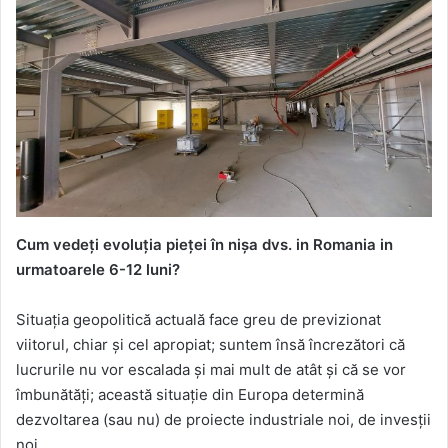
Cum vedeți evoluția pieței în nișa dvs. in Romania in
urmatoarele 6-12 luni?
Situația geopolitică actuală face greu de previzionat
viitorul, chiar și cel apropiat; suntem însă încrezători că
lucrurile nu vor escalada și mai mult de atât și că se vor
îmbunătăți; această situație din Europa determină
dezvoltarea (sau nu) de proiecte industriale noi, de invesții
noi.