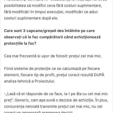
posibilitatea să modifici ceva fără costuri suplimentare,
fără modificări în timpul execuției, modificări ce aduc
costuri suplimentare după ele.
Care sunt 3 capcane/greșeli des întâlnite pe care
observați că le fac cumpărătorii când achiziționează
protecțiile la foc?
Cea mai frecventă si ușor de folosit: prețul cel mai mic.
Fiind sisteme de protecție ce se calculează pe fiecare
element, fiecare tip de profil, prețul corect rezultă DUPĂ
analiza tehnică a Proiectului.
-„Lasă că el răspunde de ce face, ia-l pe ăla cu cel mai mic
preț”. Generic, cam așa sună o decizie de achiziție. În plus,
concurența neloială transmite prețul cel mai mic, nu cel
corect ce generează asemenea decizii.