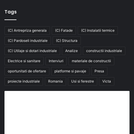
Tags
(C) Antrepriza generala
(C) Fatade
(C) Instalatii termice
(C) Pardoseli industriale
(C) Structura
(C) Utilaje si dotari industriale
Analize
constructii industriale
Electrice si sanitare
Interviuri
materiale de constructii
oportunitati de ofertare
platforme si pavaje
Presa
proiecte industriale
Romania
Usi si ferestre
Victa
Abonează-te la buletinul nostru de știri
abonează-te la newsletter