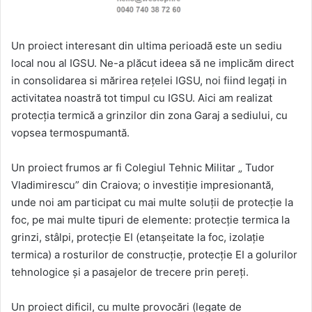
Un proiect interesant din ultima perioadă este un sediu
local nou al IGSU. Ne-a plăcut ideea să ne implicăm direct
in consolidarea si mărirea rețelei IGSU, noi fiind legați in
activitatea noastră tot timpul cu IGSU. Aici am realizat
protecția termică a grinzilor din zona Garaj a sediului, cu
vopsea termospumantă.
Un proiect frumos ar fi Colegiul Tehnic Militar „ Tudor
Vladimirescu” din Craiova; o investiție impresionantă,
unde noi am participat cu mai multe soluții de protecție la
foc, pe mai multe tipuri de elemente: protecție termica la
grinzi, stâlpi, protecție EI (etanșeitate la foc, izolație
termica) a rosturilor de construcție, protecție EI a golurilor
tehnologice și a pasajelor de trecere prin pereți.
Un proiect dificil, cu multe provocări (legate de