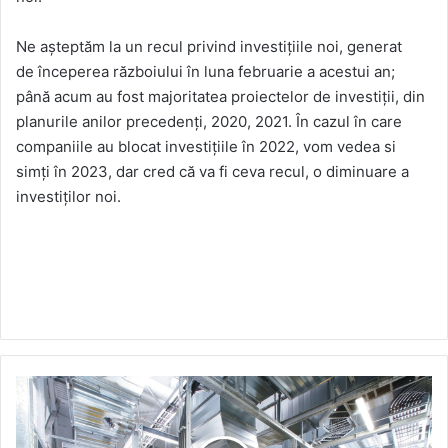
Ne așteptăm la un recul privind investițiile noi, generat
de începerea războiului în luna februarie a acestui an;
până acum au fost majoritatea proiectelor de investiții, din
planurile anilor precedenți, 2020, 2021. În cazul în care
companiile au blocat investițiile în 2022, vom vedea si
simți în 2023, dar cred că va fi ceva recul, o diminuare a
investiților noi.
KAESER
KOMPRESSOREN
-
Ce