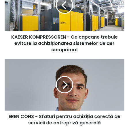
capcane
trebuie
evitate
la
achiziționarea
KAESER KOMPRESSOREN - Ce capcane trebuie
sistemelor
de
evitate la achiziționarea sistemelor de aer
aer
comprimat
comprimat
EREN
CONS
-
Sfaturi
pentru
achiziția
corectă
de
servicii
EREN CONS - Sfaturi pentru achiziția corectă de
de
antrepriză
servicii de antrepriză generală
generală