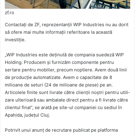
zf.ro
Contactaţi de ZF, reprezentanţii WIP Industries nu au dorit
să ofere mai multe informaţii referitoare la această
investiţie.
„WIP Industries este deţinută de compania suedeză WIP
Holding. Producem şi furnizăm componente pentru
sertare pentru mobilier, precum noptiere. Avem do­uă linii
de producţie auto­matizate. Avem o capacitate de 8
milioane de seturi (24 de milioane de piese) pe an.
Articolele finite sunt livrate către clienţii noştri pentru utili­
zare ulterioară sau amba­late direct pentru a fi livrate către
clientul final“, se arată pe site-ul compa­niei cu sediul în
Apahida, judeţul Cluj.
Potrivit unui anunţ de recrutare publicat pe platforma