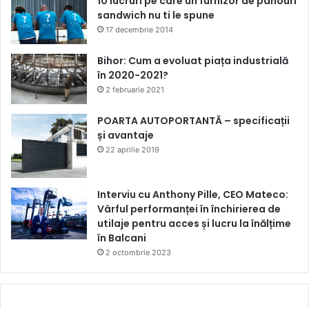
10 lucruri pe care un furnizor de panouri
sandwich nu ti le spune
17 decembrie 2014
Bihor: Cum a evoluat piața industrială
în 2020-2021?
2 februarie 2021
POARTA AUTOPORTANTĂ – specificații
și avantaje
22 aprilie 2019
Interviu cu Anthony Pille, CEO Mateco:
Vârful performanței în închirierea de
utilaje pentru acces și lucru la înălțime
în Balcani
2 octombrie 2023