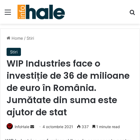
Menu
Se
Home
/
Stiri
Stiri
WIP Industries face o
investiție de 36 de milioane
de euro în România.
Jumătate din suma este
ajutor de stat
Send
InfoHale
4 octombrie 2021
337
1 minute read
an