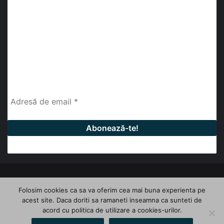
abonează-te la newsletter
Fii la curent cu ultimele știri, analize și interviuri despre
piața construcțiilor industriale alături de cei peste
13.000 abonați prin newsletterul lunar de la InfoHale.
© Copyright 2026, All Rights Reserved | InfoHale
Folosim cookies ca sa va oferim cea mai buna experienta pe
acest site. Daca doriti sa ramaneti inseamna ca sunteti de
Facebook
LinkedIn
YouTube
acord cu politica de utilizare a cookies-urilor.