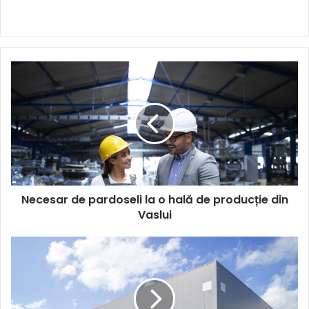
Necesar
de
pardoseli
la
o
hală
de
producție
din
Necesar de pardoseli la o hală de producție din
Vaslui
Vaslui
Necesar
de
panouri
sandwich,
uși