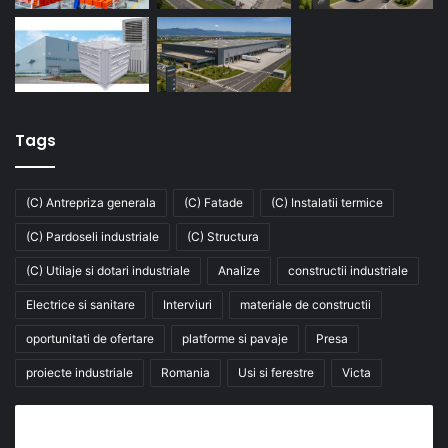
Tags
(C) Antrepriza generala
(C) Fatade
(C) Instalatii termice
(C) Pardoseli industriale
(C) Structura
(C) Utilaje si dotari industriale
Analize
constructii industriale
Electrice si sanitare
Interviuri
materiale de constructii
oportunitati de ofertare
platforme si pavaje
Presa
proiecte industriale
Romania
Usi si ferestre
Victa
Abonează-te la buletinul nostru de știri