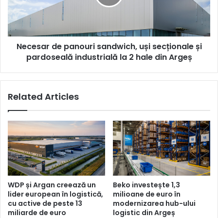
secționale
și
pardoseală
industrială
Necesar de panouri sandwich, uși secționale și
la
2
pardoseală industrială la 2 hale din Argeș
hale
din
Argeș
Related Articles
WDP și Argan creează un
Beko investește 1,3
lider european în logistică,
milioane de euro în
cu active de peste 13
modernizarea hub-ului
miliarde de euro
logistic din Argeș