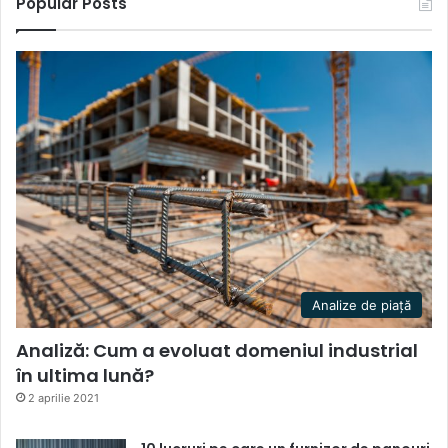
Popular Posts
Analize de piață
Analiză: Cum a evoluat domeniul industrial
în ultima lună?
2 aprilie 2021