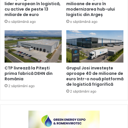
lider european în logistică,
milioane de euro în
cu active de peste 13
modernizarea hub-ului
miliarde de euro
logistic din Argeș
o săptămână ago
o săptămână ago
CTP livrează la Pitești
Grupul Josi investește
prima fabrică DEHN din
aproape 40 de milioane de
România
euro într-o nouă platformă
de logistică frigorifică
2 săptămâni ago
2 săptămâni ago