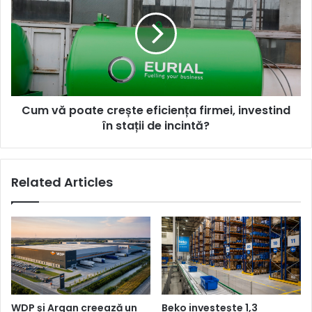
poate
crește
eficiența
firmei,
investind
în
stații
Cum vă poate crește eficiența firmei, investind
de
incintă?
în stații de incintă?
Related Articles
WDP și Argan creează un
Beko investește 1,3