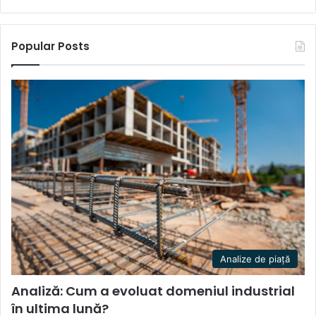
Popular Posts
Analize de piață
Analiză: Cum a evoluat domeniul industrial
în ultima lună?