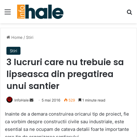
Menu
Se
Home
/
Stiri
Stiri
3 lucruri care nu trebuie sa
lipseasca din pregatirea
unui santier
Send
InfoHale
5 mai 2016
529
1 minute read
an
Inainte de a demara construirea oricarui tip de proiect, fie
email
ca vorbim despre constructii civile sau industriale, este
esential sa ne ocupam de cateva detalii foarte importante
care tin de organizarea santierului.