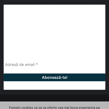
Abonează-te la buletinul nostru de știri
abonează-te la newsletter
Fii la curent cu ultimele știri, analize și interviuri despre
piața construcțiilor industriale alături de cei peste
13.000 abonați prin newsletterul lunar de la InfoHale.
© Copyright 2026, All Rights Reserved | InfoHale
Folosim cookies ca sa va oferim cea mai buna experienta pe