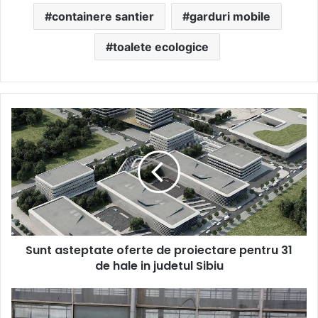
containere santier
garduri mobile
toalete ecologice
Sunt
asteptate
oferte
de
proiectare
pentru
31
de
hale
Sunt asteptate oferte de proiectare pentru 31
in
judetul
de hale in judetul Sibiu
Sibiu
Cum
vă