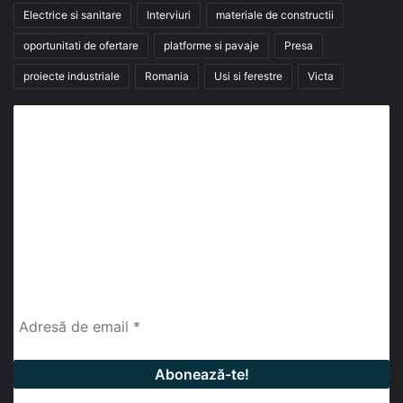
Electrice si sanitare
Interviuri
materiale de constructii
oportunitati de ofertare
platforme si pavaje
Presa
proiecte industriale
Romania
Usi si ferestre
Victa
Abonează-te la buletinul nostru de știri
abonează-te la newsletter
Fii la curent cu ultimele știri, analize și interviuri despre
piața construcțiilor industriale alături de cei peste
13.000 abonați prin newsletterul lunar de la InfoHale.