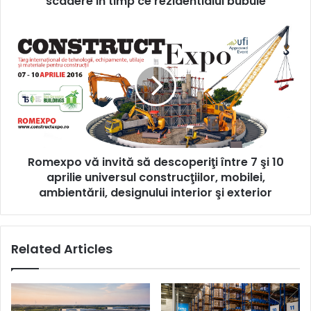
scadere in timp ce rezidentialul bubuie
Romexpo
vă
invită
să
descoperiţi
între
7
şi
10
Romexpo vă invită să descoperiţi între 7 şi 10
aprilie
universul
aprilie universul construcţiilor, mobilei,
construcţiilor,
ambientării, designului interior şi exterior
mobilei,
ambientării,
designului
Related Articles
interior
şi
exterior