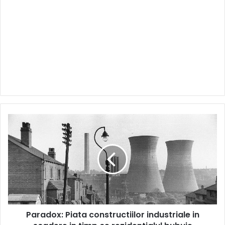
Paradox:
Piata
constructiilor
industriale
in
scadere
in
timp
ce
Paradox: Piata constructiilor industriale in
rezidentialul
bubuie