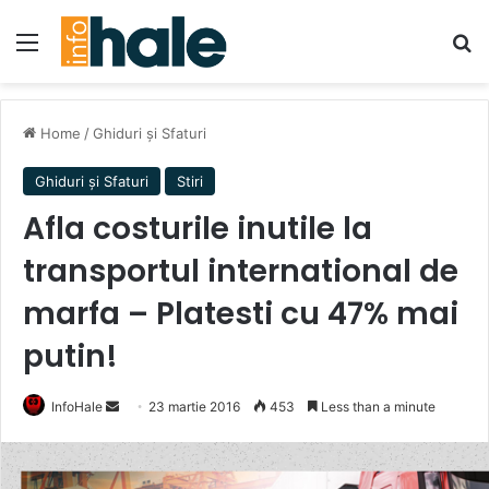
Menu
Se
Home
/
Ghiduri și Sfaturi
Ghiduri și Sfaturi
Stiri
Afla costurile inutile la
transportul international de
marfa – Platesti cu 47% mai
putin!
Send
InfoHale
23 martie 2016
453
Less than a minute
an
email