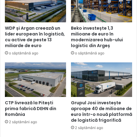
WDP și Argan creează un
Beko investește 1,3
lider european în logistică,
milioane de euro în
cu active de peste 13
modernizarea hub-ului
miliarde de euro
logistic din Argeș
o săptămână ago
o săptămână ago
CTP livrează la Pitești
Grupul Josi investește
prima fabrică DEHN din
aproape 40 de milioane de
România
euro într-o nouă platformă
de logistică frigorifică
2 săptămâni ago
2 săptămâni ago