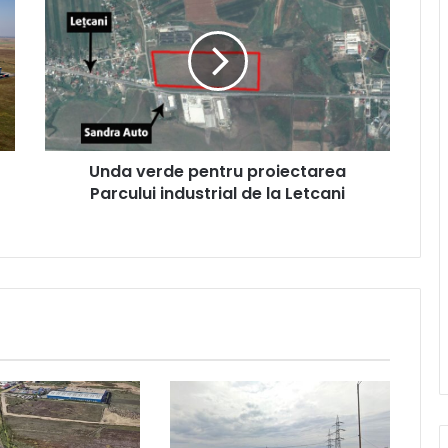
verde
pentru
proiectarea
Parcului
industrial
de
la
Letcani
Unda verde pentru proiectarea
Parcului industrial de la Letcani