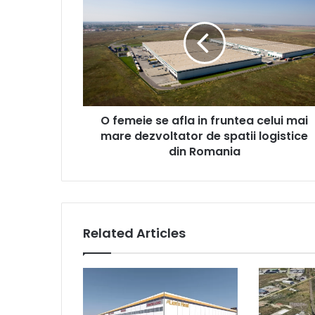
femeie
se
afla
in
fruntea
celui
mai
mare
O femeie se afla in fruntea celui mai
dezvoltator
de
mare dezvoltator de spatii logistice
spatii
din Romania
logistice
din
Romania
Related Articles