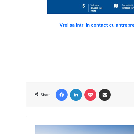
Vrei sa intri in contact cu antrep
Facebook
LinkedIn
Pocket
Share via Email
Share
O