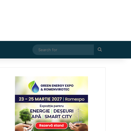
Search
for