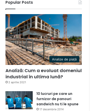
Popular Posts
Analize de piață
Analiză: Cum a evoluat domeniul
industrial în ultima lună?
2 aprilie 2021
10 lucruri pe care un
furnizor de panouri
sandwich nu ti le spune
17 decembrie 2014