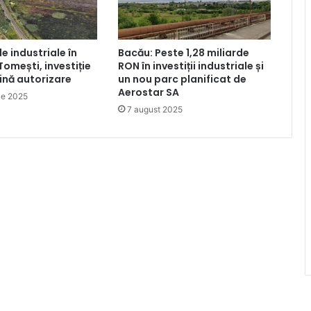
le industriale în
Bacău: Peste 1,28 miliarde
Tomești, investiție
RON în investiții industriale și
lină autorizare
un nou parc planificat de
Aerostar SA
ie 2025
7 august 2025