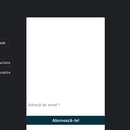
Abonează-te la buletinul nostru
de știri
tade
abonează-te la newsletter
ructura
Fii la curent cu ultimele știri, analize și
interviuri despre piața construcțiilor
nalize
industriale alături de cei peste 13.000
abonați prin newsletterul lunar de la
InfoHale.