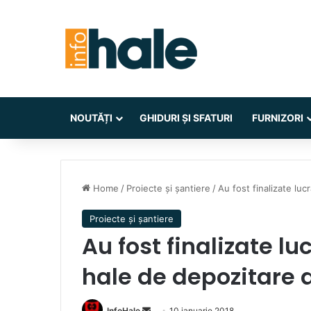
NOUTĂȚI
GHIDURI ȘI SFATURI
FURNIZORI
Home
/
Proiecte și șantiere
/
Au fost finalizate luc
Proiecte și șantiere
Au fost finalizate luc
hale de depozitare 
Send
InfoHale
10 ianuarie 2018