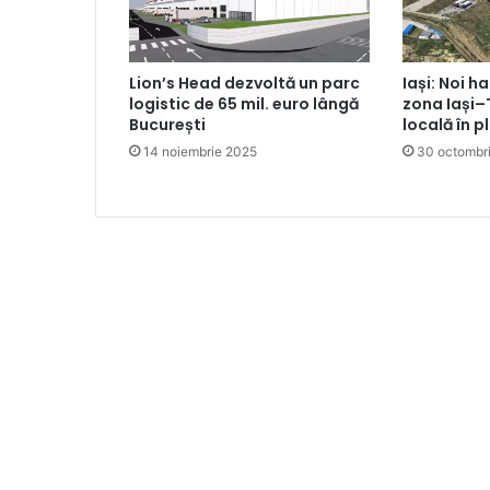
Lion’s Head dezvoltă un parc
Iași: Noi ha
logistic de 65 mil. euro lângă
zona Iași–
București
locală în p
14 noiembrie 2025
30 octombr