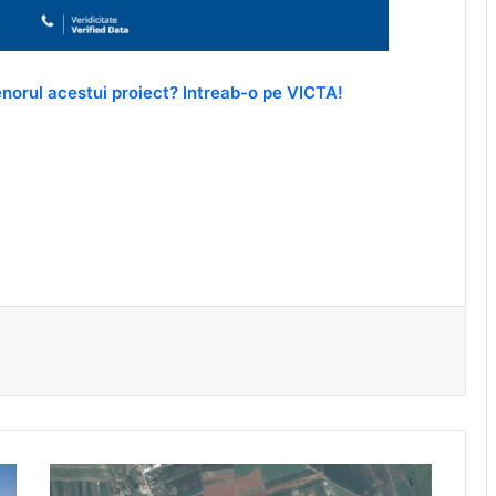
renorul acestui proiect? Intreab-o pe VICTA!
Unda