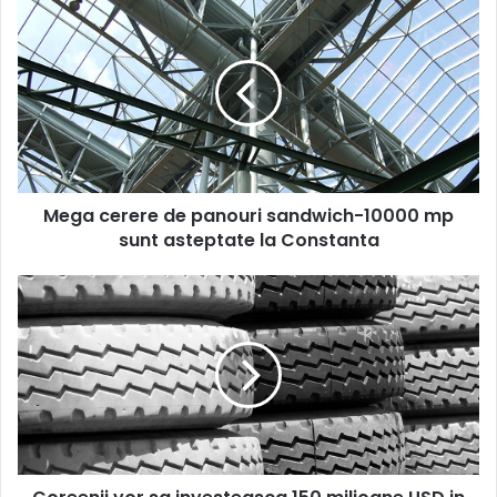
Mega
cerere
de
panouri
sandwich-
10000
mp
sunt
asteptate
Mega cerere de panouri sandwich-10000 mp
la
Constanta
sunt asteptate la Constanta
Coreenii
vor
sa
investeasca
150
milioane
USD
in
Romania