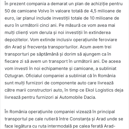
În prezent compania a demarat un plan de achiziţie pentru
50 de camioane Volvo în valoare totală de 4,5 milioane de
euro, iar planul include investiţii totale de 10 milioane de
euro în următorii cinci ani. Pe măsură ce vom avea mai
mulţi clienţi vom derula şi noi investiţii în extinderea
depozitelor. Vom extinde inclusiv operaţiunile feroviare
din Arad şi frecvenţa transporturilor. Acum avem trei
transporturi pe săptămână şi dorim să ajungem ca în
fiecare zi să avem un transport în următorii ani. De aceea
vom investi în noi echipamente şi camioane, a subliniat
Oztugran. Oficialul companiei a subliniat că în România
sunt mulţi furnizori de componente auto care livrează
către marii constructori auto, în timp ce Ekol Logistics deja
livrează pentru furnizori ai Automobile Dacia.
În România operaţiunile companiei vizează în principal
transportul pe cale rutieră între Constanţa şi Arad unde se
face legătura cu ruta intermodală pe calea ferată Arad-