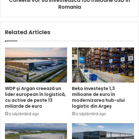
Coreenii vor sa investeasca 150 milioane USD in
Romania
Related Articles
WDP și Argan creează un
Beko investește 1,3
lider european în logistică,
milioane de euro în
cu active de peste 13
modernizarea hub-ului
miliarde de euro
logistic din Argeș
o săptămână ago
o săptămână ago