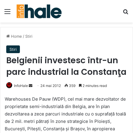
Menu
Se
Home
/
Stiri
Stiri
Belgienii investesc într-un
parc industrial la Constanţa
Send
InfoHale
24 mai 2012
359
2 minutes read
an
Warehouses De Pauw (WDP), cel mai mare dezvoltator de
email
proprietate semi-industrială din Belgia, are în plan
dezvoltarea a zece parcuri industriale cu o suprafaţă toală
de 2 mil. metri pătraţi în zone strategice în Ploieşti,
Bucureşti, Piteşti, Constanţa şi Braşov, în apropierea