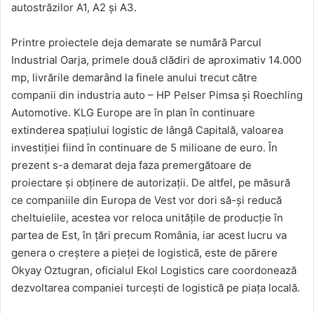
autostrăzilor A1, A2 şi A3.
Printre proiectele deja demarate se numără Parcul
Industrial Oarja, primele două clădiri de aproximativ 14.000
mp, livrările demarând la finele anului trecut către
companii din industria auto – HP Pelser Pimsa şi Roechling
Automotive. KLG Europe are în plan în continuare
extinderea spaţiului logistic de lângă Capitală, valoarea
investiţiei fiind în continuare de 5 milioane de euro. În
prezent s-a demarat deja faza premergătoare de
proiectare şi obţinere de autorizaţii. De altfel, pe măsură
ce companiile din Europa de Vest vor dori să-şi reducă
cheltuielile, acestea vor reloca unităţile de producţie în
partea de Est, în ţări precum România, iar acest lucru va
genera o creştere a pieţei de logistică, este de părere
Okyay Oztugran, oficialul Ekol Logistics care coordonează
dezvoltarea companiei turceşti de logistică pe piaţa locală.