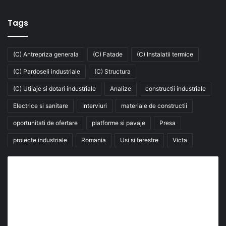
Tags
(C) Antrepriza generala
(C) Fatade
(C) Instalatii termice
(C) Pardoseli industriale
(C) Structura
(C) Utilaje si dotari industriale
Analize
constructii industriale
Electrice si sanitare
Interviuri
materiale de constructii
oportunitati de ofertare
platforme si pavaje
Presa
proiecte industriale
Romania
Usi si ferestre
Victa
Abonează-te la buletinul nostru de știri
abonează-te la newsletter