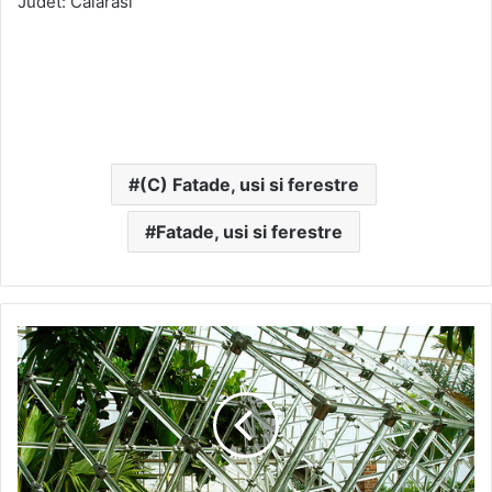
Judet: Calarasi
(C) Fatade, usi si ferestre
Fatade, usi si ferestre
6
hale
de
productie
in
Giurgiu-
constructia