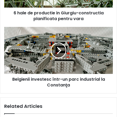
planificata
pentru
6 hale de productie in Giurgiu-constructia
vara
planificata pentru vara
Belgienii
investesc
într-
un
parc
industrial
la
Constanţa
Belgienii investesc într-un parc industrial la
Constanţa
Related Articles