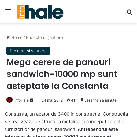
Menu
Se
Home
/
Proiecte și șantiere
Proiecte și șantiere
Mega cerere de panouri
sandwich-10000 mp sunt
asteptate la Constanta
Send
InfoHale
24 mai 2012
411
Less than a minute
an
Constanta, un abator de 3400 in constructie. Constructia
email
se realizeaza pe structura metalica si a inceput selectia
furnizorilor de panouri sandwich.
Antrepenorul este
interesat de oferte pentru 10000 mp de panouri