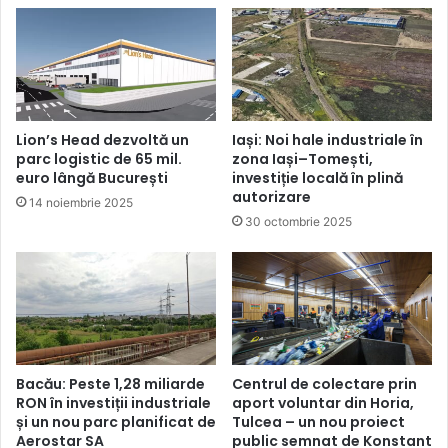
Lion’s Head dezvoltă un
Iași: Noi hale industriale în
parc logistic de 65 mil.
zona Iași–Tomești,
euro lângă București
investiție locală în plină
autorizare
14 noiembrie 2025
30 octombrie 2025
Bacău: Peste 1,28 miliarde
Centrul de colectare prin
RON în investiții industriale
aport voluntar din Horia,
și un nou parc planificat de
Tulcea – un nou proiect
Aerostar SA
public semnat de Konstant