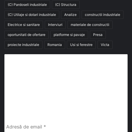
(C) Pardoseli industriale
(C) Structura
(C) Utilaje si dotari industriale
Analize
constructii industriale
Electrice si sanitare
Interviuri
materiale de constructii
oportunitati de ofertare
platforme si pavaje
Presa
proiecte industriale
Romania
Usi si ferestre
Victa
Abonează-te la buletinul nostru de știri
abonează-te la newsletter
Fii la curent cu ultimele știri, analize și interviuri despre
piața construcțiilor industriale alături de cei peste
13.000 abonați prin newsletterul lunar de la InfoHale.