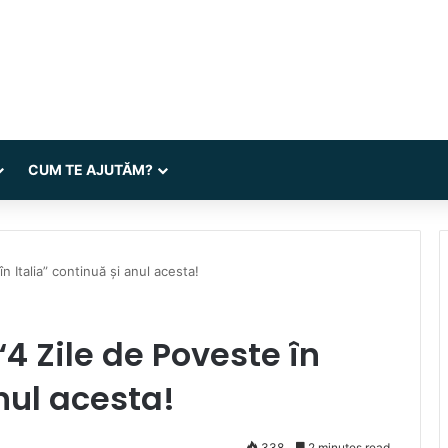
CUM TE AJUTĂM?
 Italia” continuă și anul acesta!
 Zile de Poveste în
anul acesta!
338
2 minutes read