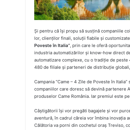
Și pentru că își propu să susțină companiile co
lor, clienților finali, soluții fiabile și customizat
Poveste în Italia”
, prin care le oferă oportunit
industria automatizărilor și know-how direct de
automatizare complexe, cu o tradiție de peste 4
480 de filiale și parteneri de distribuție globali,
Campania “Came – 4 Zile de Poveste în Italia” se
companiilor care doresc să devină partenere Al
produselor Came România. Iar premiul este pe
Câștigătorii își vor pregăti bagajele și vor pur
aventură, în cadrul căreia vor îmbina inovația a
Călătoria va porni din cochetul oraș Treviso, c