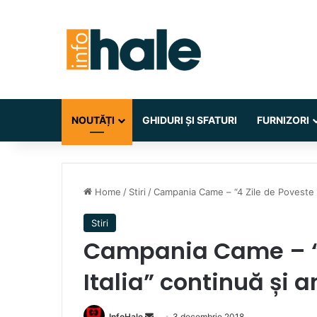
NOUTĂȚI
GHIDURI ȘI SFATURI
FURNIZORI
Home
/
Stiri
/
Campania Came – “4 Zile de Poveste în
Stiri
Campania Came – “4
Italia” continuă și 
Send
InfoHale
3 decembrie 2018