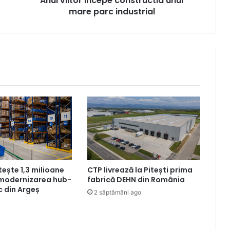
Anul viitor incepe constructia unui
mare parc industrial
tește 1,3 milioane
CTP livrează la Pitești prima
 modernizarea hub-
fabrică DEHN din România
ic din Argeș
2 săptămâni ago