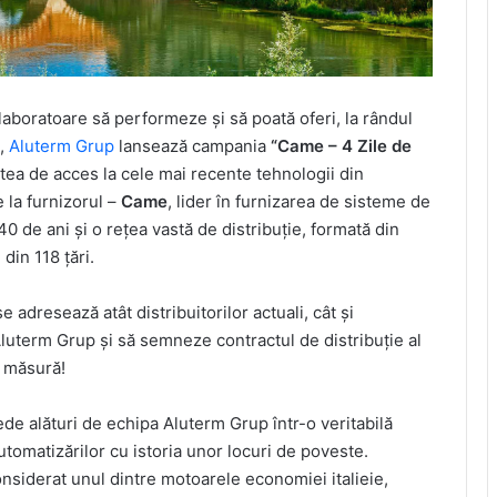
laboratoare să performeze și să poată oferi, la rândul
e,
Aluterm Grup
lansează campania
“Came – 4 Zile de
atea de acces la cele mai recente tehnologii din
 la furnizorul –
Came
, lider în furnizarea de sisteme de
0 de ani și o rețea vastă de distribuție, formată din
 din 118 țări.
 adresează atât distribuitorilor actuali, cât și
uterm Grup și să semneze contractul de distribuție al
 măsură!
cede alături de echipa Aluterm Grup într-o veritabilă
utomatizărilor cu istoria unor locuri de poveste.
onsiderat unul dintre motoarele economiei italieie,