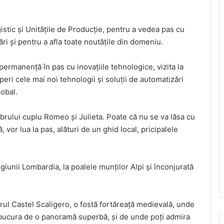
istic și Unitățile de Producție, pentru a vedea pas cu
i și pentru a afla toate noutățile din domeniu.
permanență în pas cu inovațiile tehnologice, vizita la
eri cele mai noi tehnologii și soluții de automatizări
lobal.
brului cuplu Romeo și Julieta. Poate că nu se va lăsa cu
 vor lua la pas, alături de un ghid local, pricipalele
giunii Lombardia, la poalele munților Alpi și înconjurată
brul Castel Scaligero, o fostă fortăreață medievală, unde
e bucura de o panoramă superbă, și de unde poți admira