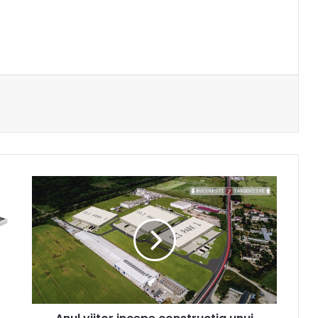
Anul
viitor
incepe
constructia
unui
mare
parc
industrial