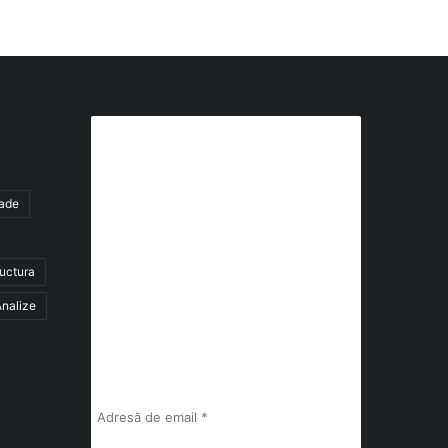
Abonează-te la buletinul nostru
de știri
tade
abonează-te la newsletter
ructura
Fii la curent cu ultimele știri, analize și
interviuri despre piața construcțiilor
nalize
industriale alături de cei peste 13.000
abonați prin newsletterul lunar de la
InfoHale.