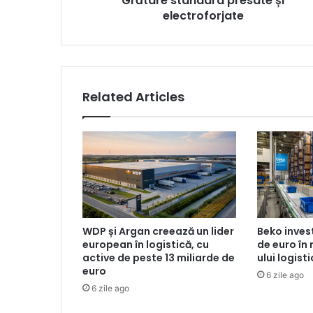
Grătare standard presate și
electroforjate
Related Articles
WDP și Argan creează un lider
Beko inves
european în logistică, cu
de euro în
active de peste 13 miliarde de
ului logist
euro
6 zile ago
6 zile ago