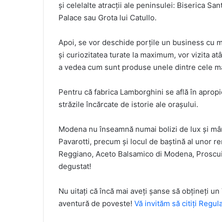
și celelalte atracții ale peninsulei: Biserica S
Palace sau Grota lui Catullo.
Apoi, se vor deschide porțile un business cu m
și curiozitatea turate la maximum, vor vizita at
a vedea cum sunt produse unele dintre cele mai
Pentru că fabrica Lamborghini se află în apropi
străzile încărcate de istorie ale orașului.
Modena nu înseamnă numai bolizi de lux și mân
Pavarotti, precum și locul de baștină al unor
Reggiano, Aceto Balsamico di Modena, Proscuitt
degustat!
Nu uitați că încă mai aveți șanse să obțineți un
aventură de poveste!
Vă invităm să citiți Regul