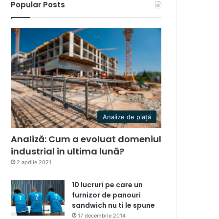
Popular Posts
Analize de piață
Analiză: Cum a evoluat domeniul
industrial în ultima lună?
2 aprilie 2021
10 lucruri pe care un
furnizor de panouri
sandwich nu ti le spune
17 decembrie 2014