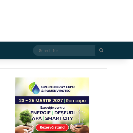
Search
for