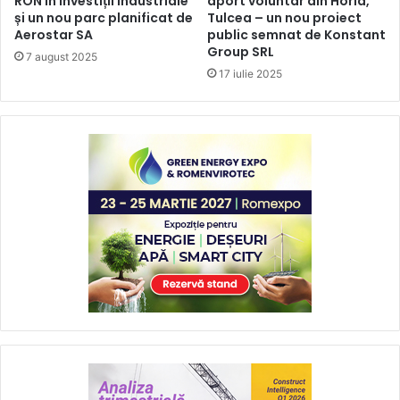
RON în investiții industriale
aport voluntar din Horia,
și un nou parc planificat de
Tulcea – un nou proiect
Aerostar SA
public semnat de Konstant
Group SRL
7 august 2025
17 iulie 2025