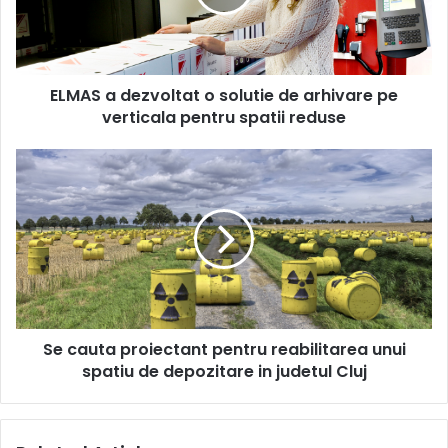
de
arhivare
pe
verticala
ELMAS a dezvoltat o solutie de arhivare pe
pentru
spatii
verticala pentru spatii reduse
reduse
Se
cauta
proiectant
pentru
reabilitarea
unui
spatiu
de
depozitare
Se cauta proiectant pentru reabilitarea unui
in
judetul
spatiu de depozitare in judetul Cluj
Cluj