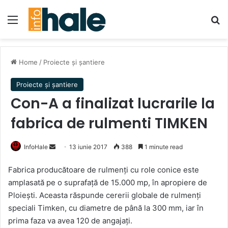
Menu
Se
Home
/
Proiecte și șantiere
Proiecte și șantiere
Con-A a finalizat lucrarile la
fabrica de rulmenti TIMKEN
Send
InfoHale
13 iunie 2017
388
1 minute read
an
Fabrica producătoare de rulmenți cu role conice este
email
amplasată pe o suprafață de 15.000 mp, în apropiere de
Ploiești. Aceasta răspunde cererii globale de rulmenți
speciali Timken, cu diametre de până la 300 mm, iar în
prima faza va avea 120 de angajați.