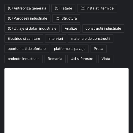
(C) Antrepriza generala
(C) Fatade
(C) Instalatii termice
(C) Pardoseli industriale
(C) Structura
(C) Utilaje si dotari industriale
Analize
constructii industriale
Electrice si sanitare
Interviuri
materiale de constructii
oportunitati de ofertare
platforme si pavaje
Presa
proiecte industriale
Romania
Usi si ferestre
Victa
Abonează-te la buletinul nostru de știri
abonează-te la newsletter
Fii la curent cu ultimele știri, analize și interviuri despre
piața construcțiilor industriale alături de cei peste
13.000 abonați prin newsletterul lunar de la InfoHale.