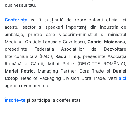
businessul tău.
Conferinţa
va fi susţinută de reprezentanţi oficiali ai
acestui sector şi speakeri importanţi din industria de
ambalaje, printre care viceprim-ministrul şi ministrul
Mediului, Graţiela Leocadia Gavrilescu,
Gabriel Moiceanu
,
presedinte Federatia Asociatiilor de Dezvoltare
Intercomunitara (FADI),
Radu Timiş
, președinte Asociaţia
Română a Cărnii, Mihai Petre (DELOITTE ROMÂNIA),
Mariel Petric
, Managing Partner Cora Trade si
Daniel
Cotop
, Head of Packaging Division Cora Trade. Vezi
aici
agenda evenimentului.
Înscrie-te
şi participă la conferinţă!