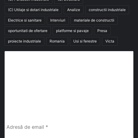
(C) Utilaje si dotari industriale
Analize
constructii industriale
Electrice si sanitare
Interviuri
materiale de constructii
oportunitati de ofertare
platforme si pavaje
Presa
proiecte industriale
Romania
Usi si ferestre
Victa
Abonează-te la buletinul nostru de știri
abonează-te la newsletter
Fii la curent cu ultimele știri, analize și interviuri despre
piața construcțiilor industriale alături de cei peste
13.000 abonați prin newsletterul lunar de la InfoHale.