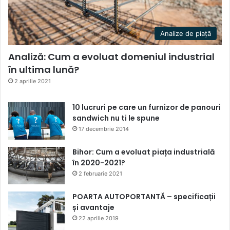
Analize de piață
Analiză: Cum a evoluat domeniul industrial
în ultima lună?
2 aprilie 2021
10 lucruri pe care un furnizor de panouri
sandwich nu ti le spune
17 decembrie 2014
Bihor: Cum a evoluat piața industrială
în 2020-2021?
2 februarie 2021
POARTA AUTOPORTANTĂ – specificații
și avantaje
22 aprilie 2019