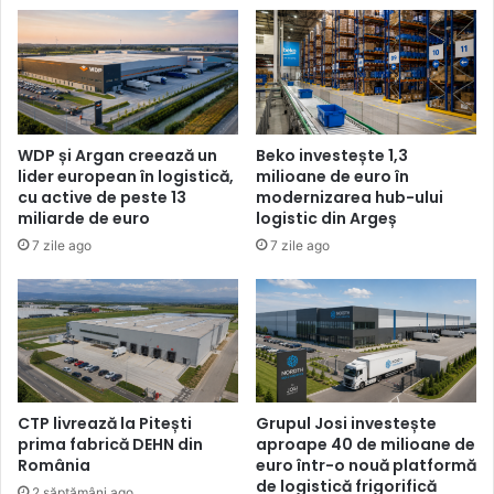
ferestre
WDP și Argan creează un
Beko investește 1,3
lider european în logistică,
milioane de euro în
cu active de peste 13
modernizarea hub-ului
miliarde de euro
logistic din Argeș
7 zile ago
7 zile ago
CTP livrează la Pitești
Grupul Josi investește
prima fabrică DEHN din
aproape 40 de milioane de
România
euro într-o nouă platformă
de logistică frigorifică
2 săptămâni ago