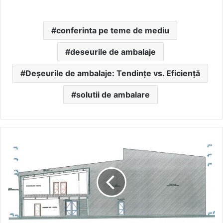
conferinta pe teme de mediu
deseurile de ambalaje
Deșeurile de ambalaje: Tendințe vs. Eficiență
solutii de ambalare
Ce
cantitati
de
materiale
sunt
necesare
pentru
constructia