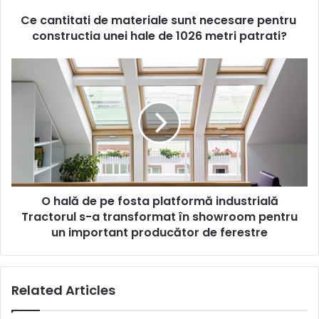
unei
Ce cantitati de materiale sunt necesare pentru
hale
de
constructia unei hale de 1026 metri patrati?
1026
metri
O
patrati?
hală
de
pe
fosta
platformă
industrială
Tractorul
s-
O hală de pe fosta platformă industrială
a
transformat
Tractorul s-a transformat în showroom pentru
în
un important producător de ferestre
showroom
pentru
un
Related Articles
important
producător
de