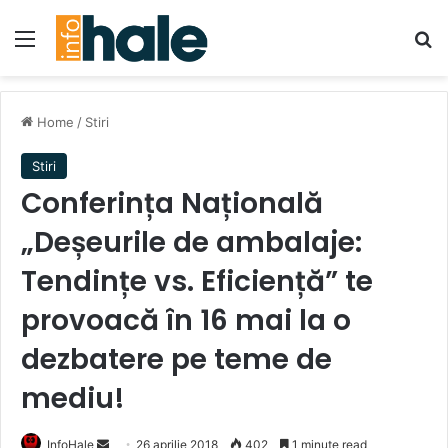
Menu
Se
Home
/
Stiri
Stiri
Conferința Națională
„Deșeurile de ambalaje:
Tendințe vs. Eficiență” te
provoacă în 16 mai la o
dezbatere pe teme de
mediu!
Send
InfoHale
26 aprilie 2018
402
1 minute read