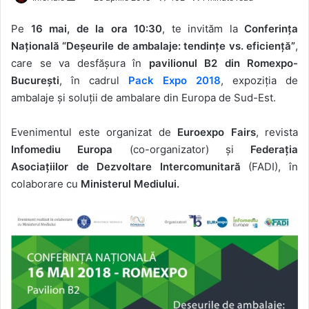
an
Pe
16 mai, de la ora 10:30
, te invităm la
Conferinţa
email
Naţională “Deşeurile de ambalaje: tendinţe vs. eficienţă”
,
care se va desfăşura în
pavilionul B2 din Romexpo-
Bucureşti
, în cadrul
Pack Expo 2018
, expoziţia de
ambalaje şi soluţii de ambalare din Europa de Sud-Est.
Evenimentul este organizat de
Euroexpo Fairs
, revista
Infomediu Europa
(co-organizator) şi
Federaţia
Asociaţiilor de Dezvoltare Intercomunitară
(FADI), în
colaborare cu
Ministerul Mediului.