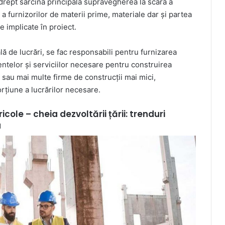
drept sarcină principală supravegherea la scară a
a furnizorilor de materii prime, materiale dar și partea
le implicate în proiect.
ă de lucrări, se fac responsabili pentru furnizarea
ntelor și serviciilor necesare pentru construirea
a sau mai multe firme de construcții mai mici,
orțiune a lucrărilor necesare.
ricole – cheia dezvoltării țării: trenduri
u