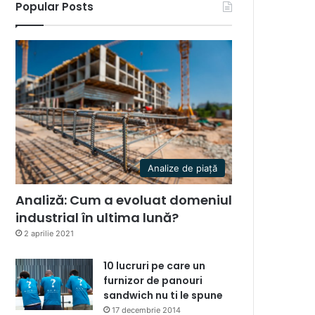
Popular Posts
Analize de piață
Analiză: Cum a evoluat domeniul
industrial în ultima lună?
2 aprilie 2021
10 lucruri pe care un
furnizor de panouri
sandwich nu ti le spune
17 decembrie 2014