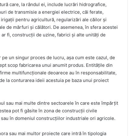
ră care, la rândul ei, include lucrări hidrografice,
rnuri de transmisie a energiei electrice, căi ferate,
rigații pentru agricultură, regularizări ale căilor și
ale de mărfuri și călători. De asemenea, în sfera acestei
 fi, construcții de uzine, fabrici și alte unități de
r pe un singur proces de lucru, așa cum este cazul, de
pt scop fabricarea unui anumit produs. Entitățile din
 firme multifuncționale deoarece au în responsabilitate,
de la conturarea ideii acestuia pe baza unui proiect
nul sau mai multe dintre sectoarele în care este împărțit
stea pot fi găsite în zona de construcții civile
 sau în domeniul construcțiilor industriale ori agricole.
nora sau mai multor proiecte care intră în tipologia