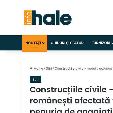
NOUTĂȚI
GHIDURI ȘI SFATURI
FURNIZORI
Home
/
Stiri
/
Construcțiile civile – vedeta economi
Stiri
Construcțiile civile
românești afectată 
penuria de angajați