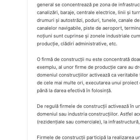
general se concentrează pe zona de infrastructu
canalizări, baraje, centrale electrice, linii și tu
drumuri și autostrăzi, poduri, tunele, canale de i
canalelor navigabile, piste de aeroport, termin
noțiuni sunt cuprinse și zonele industriale cum ar
producție, clădiri administrative, etc.
O firmă de construcții nu este concentrată doa
exemplu, al unor firme de producție care au dre
domeniul construcțiilor activează ca veritabile
de cele mai multe ori, executarea unui proiect 
până la darea efectivă în folosință.
De regulă firmele de construcții activează în u
domeniul sau industria construcțiilor. Astfel ace
(rezidențiale sau comerciale), la infrastructură,
Firmele de construcții participă la realizarea u