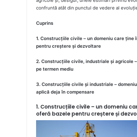
agricole și, desigur, unele estimări privind evo
confruntă atât din punctul de vedere al evoluți
Cuprins
1. Construcțiile civile – un domeniu care ține
pentru creștere și dezvoltare
2. Construcțiile civile, industriale și agricole
pe termen mediu
3. Construcțiile civile și industriale – domeni
aplică deja în compensare
1. Construcțiile civile – un domeniu ca
oferă bazele pentru creștere și dezvo