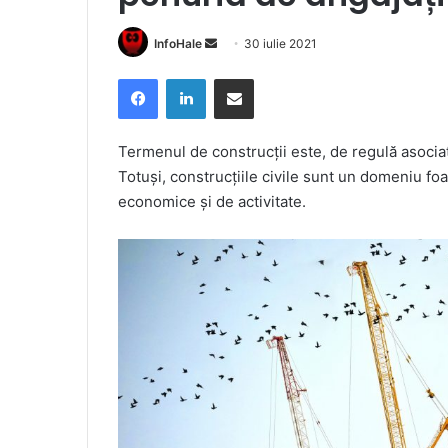
Send
InfoHale
30 iulie 2021
an
Facebook
LinkedIn
Share via Email
email
Termenul de construcții este, de regulă asociat
Totuși, construcțiile civile sunt un domeniu f
economice și de activitate.