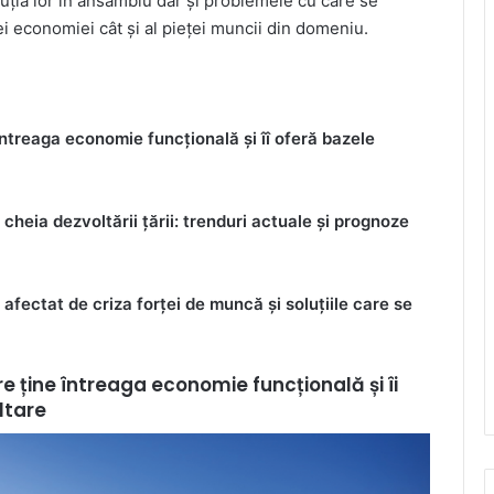
luția lor în ansamblu dar și problemele cu care se
ei economiei cât și al pieței muncii din domeniu.
 întreaga economie funcțională și îî oferă bazele
 – cheia dezvoltării țării: trenduri actuale și prognoze
u afectat de criza forței de muncă și soluțiile care se
re ține întreaga economie funcțională și îi
ltare