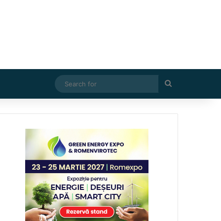
Search
for