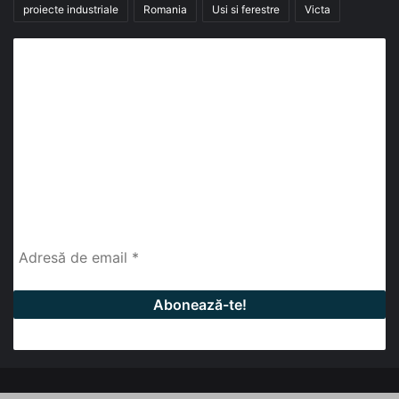
proiecte industriale
Romania
Usi si ferestre
Victa
Abonează-te la buletinul nostru de știri
abonează-te la newsletter
Fii la curent cu ultimele știri, analize și interviuri despre
piața construcțiilor industriale alături de cei peste
13.000 abonați prin newsletterul lunar de la InfoHale.