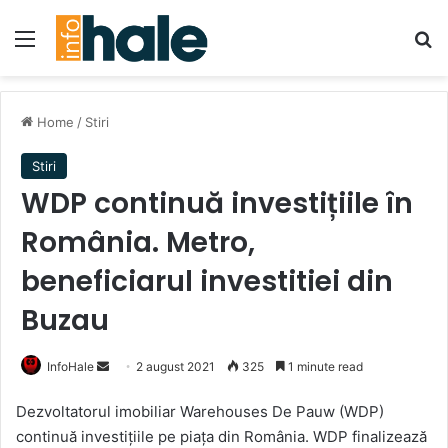
Menu
Se
Home
/
Stiri
Stiri
WDP continuă investițiile în
România. Metro,
beneficiarul investitiei din
Buzau
Send
InfoHale
2 august 2021
325
1 minute read
an
Dezvoltatorul imobiliar Warehouses De Pauw (WDP)
email
continuă investițiile pe piața din România. WDP finalizează