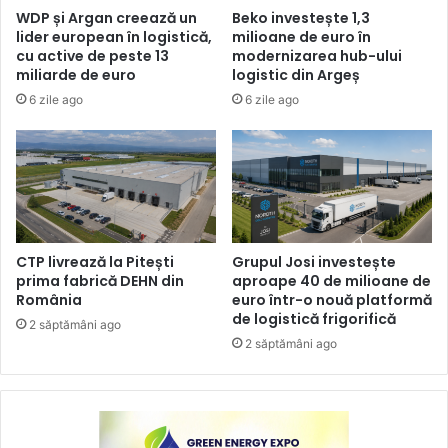
WDP și Argan creează un
Beko investește 1,3
lider european în logistică,
milioane de euro în
cu active de peste 13
modernizarea hub-ului
miliarde de euro
logistic din Argeș
6 zile ago
6 zile ago
CTP livrează la Pitești
Grupul Josi investește
prima fabrică DEHN din
aproape 40 de milioane de
România
euro într-o nouă platformă
de logistică frigorifică
2 săptămâni ago
2 săptămâni ago