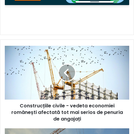
Construcțiile
civile
-
vedeta
economiei
românești
afectată
tot
mai
Construcțiile civile - vedeta economiei
serios
de
românești afectată tot mai serios de penuria
penuria
de angajați
de
angajați
Necesar