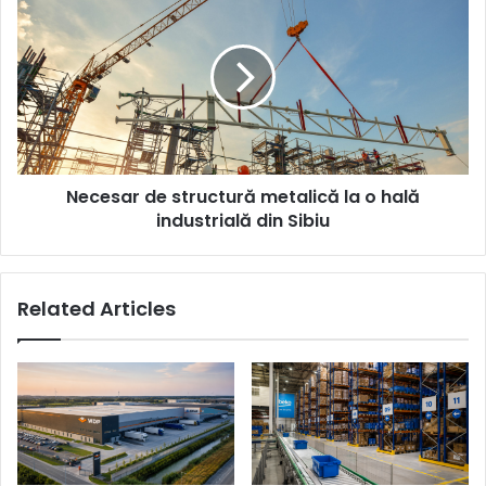
de
structură
metalică
la
o
hală
industrială
din
Necesar de structură metalică la o hală
Sibiu
industrială din Sibiu
Related Articles