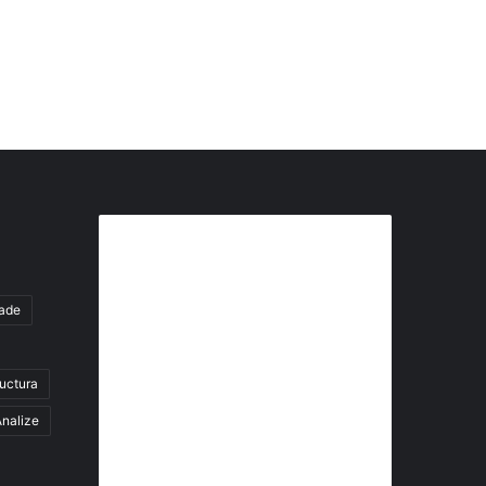
Abonează-te la buletinul nostru
de știri
tade
abonează-te la newsletter
ructura
Fii la curent cu ultimele știri, analize și
interviuri despre piața construcțiilor
nalize
industriale alături de cei peste 13.000
abonați prin newsletterul lunar de la