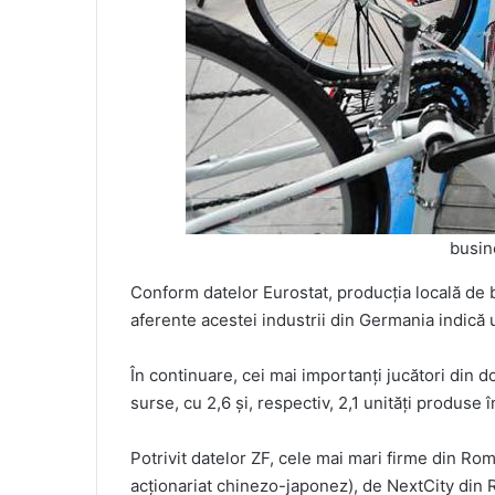
busin
Conform datelor Eurostat, producţia locală de b
aferente acestei industrii din Germania indică
În continuare, cei mai importanţi jucători din do
surse, cu 2,6 și, respectiv, 2,1 unități produse 
Potrivit datelor ZF, cele mai mari firme din R
acţionariat chinezo-japonez), de NextCity din