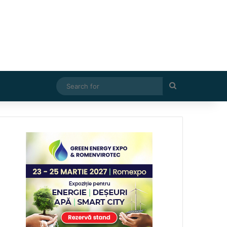
Search
for