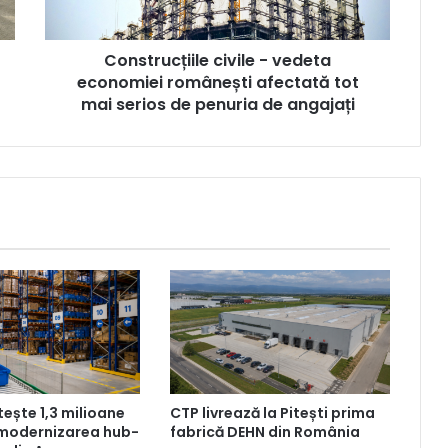
tot
mai
Construcțiile civile - vedeta
serios
de
economiei românești afectată tot
penuria
mai serios de penuria de angajați
de
angajați
tește 1,3 milioane
CTP livrează la Pitești prima
 modernizarea hub-
fabrică DEHN din România