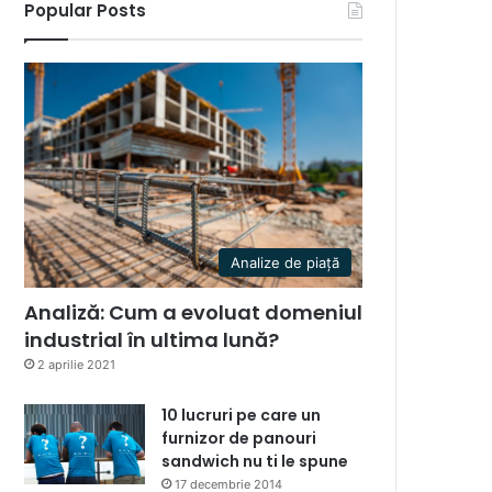
Popular Posts
Analize de piață
Analiză: Cum a evoluat domeniul
industrial în ultima lună?
2 aprilie 2021
10 lucruri pe care un
furnizor de panouri
sandwich nu ti le spune
17 decembrie 2014