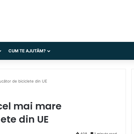
CUM TE AJUTĂM?
ucător de biciclete din UE
 cel mai mare
ete din UE
408
1 minute read