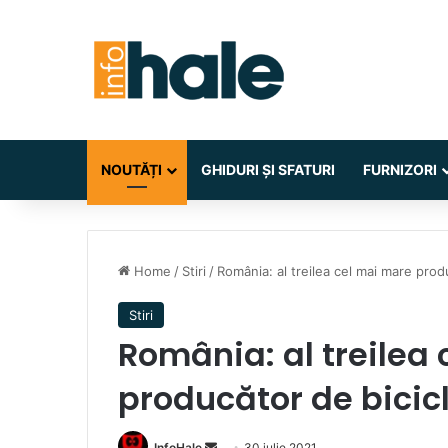
NOUTĂȚI
GHIDURI ȘI SFATURI
FURNIZORI
Home
/
Stiri
/
România: al treilea cel mai mare prod
Stiri
România: al treilea
producător de bicicl
Send
InfoHale
30 iulie 2021