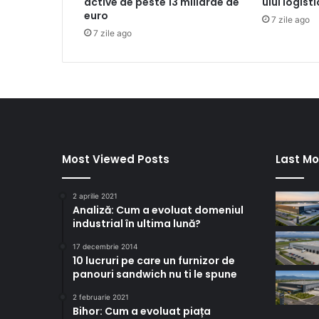
active de peste 13 miliarde de
ului logist
euro
7 zile ago
7 zile ago
Most Viewed Posts
Last Mo
2 aprilie 2021
Analiză: Cum a evoluat domeniul
industrial în ultima lună?
17 decembrie 2014
10 lucruri pe care un furnizor de
panouri sandwich nu ti le spune
2 februarie 2021
Bihor: Cum a evoluat piața