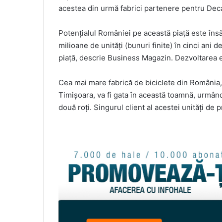
acestea din urmă fabrici partenere pentru Dec
Potenţialul României pe această piaţă este însă
milioane de unităţi (bunuri finite) în cinci ani d
piaţă, descrie Business Magazin. Dezvoltarea e
Cea mai mare fabrică de biciclete din Români
Timişoara, va fi gata în această toamnă, urmând
două roţi. Singurul client al acestei unităţi de 