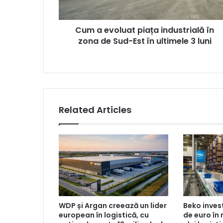
de
Sud-
Cum a evoluat piața industrială în
Est
în
zona de Sud-Est în ultimele 3 luni
ultimele
3
luni
Related Articles
WDP și Argan creează un lider
Beko inves
european în logistică, cu
de euro în