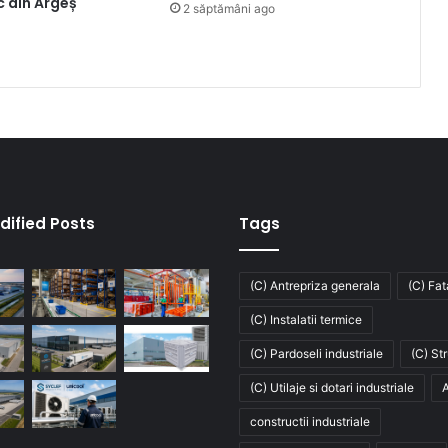
ic din Argeș
2 săptămâni ago
dified Posts
Tags
(C) Antrepriza generala
(C) Fa
(C) Instalatii termice
(C) Pardoseli industriale
(C) St
(C) Utilaje si dotari industriale
A
constructii industriale