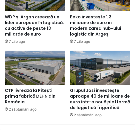
WDP și Argan creează un
Beko investește 1,3
lider european în logistică,
milioane de euro în
cu active de peste 13
modernizarea hub-ului
miliarde de euro
logistic din Argeș
7 zile ago
7 zile ago
CTP livrează la Pitești
Grupul Josi investește
prima fabrică DEHN din
aproape 40 de milioane de
România
euro într-o nouă platformă
de logistică frigorifică
2 săptămâni ago
2 săptămâni ago