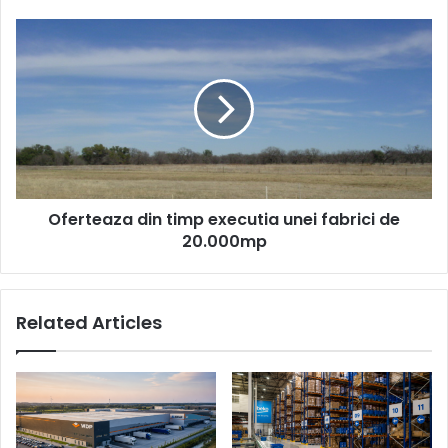
Oferteaza
din
timp
executia
unei
fabrici
de
20.000mp
Oferteaza din timp executia unei fabrici de
20.000mp
Related Articles