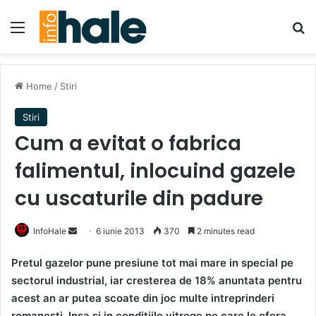
Menu
Se
Home
/
Stiri
Stiri
Cum a evitat o fabrica
falimentul, inlocuind gazele
cu uscaturile din padure
Send
InfoHale
6 iunie 2013
370
2 minutes read
an
Pretul gazelor pune presiune tot mai mare in special pe
email
sectorul industrial, iar cresterea de 18% anuntata pentru
acest an ar putea scoate din joc multe intreprinderi
romanesti. Insa si in conditiile vitrege pe care le ofera