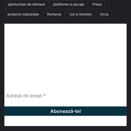
oportunitati de ofertare
platforme si pavaje
Presa
proiecte industriale
Romania
Usi si ferestre
Victa
Abonează-te la buletinul nostru de știri
abonează-te la newsletter
Fii la curent cu ultimele știri, analize și interviuri despre
piața construcțiilor industriale alături de cei peste
13.000 abonați prin newsletterul lunar de la InfoHale.