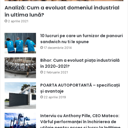
Analiză: Cum a evoluat domeniul industrial
în ultima lună?
2 aprilie 2021
10 lucruri pe care un furnizor de panouri
sandwich nu ti le spune
17 decembrie 2014
Bihor: Cum a evoluat piața industrială
în 2020-2021?
2 februarie 2021
POARTA AUTOPORTANTĂ – specificații
și avantaje
22 aprilie 2019
Interviu cu Anthony Pille, CEO Mateco:
Vârful performanței în închirierea de
utilaje pentru acces și lucru la înălțime