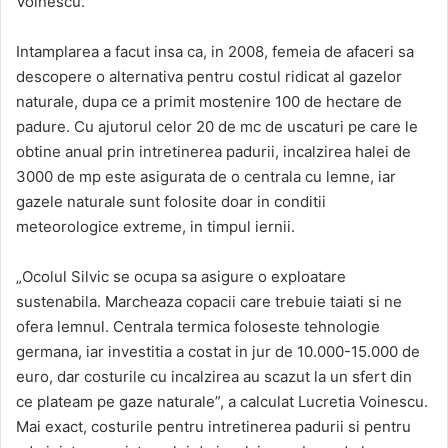
Voinescu.
Intamplarea a facut insa ca, in 2008, femeia de afaceri sa
descopere o alternativa pentru costul ridicat al gazelor
naturale, dupa ce a primit mostenire 100 de hectare de
padure. Cu ajutorul celor 20 de mc de uscaturi pe care le
obtine anual prin intretinerea padurii, incalzirea halei de
3000 de mp este asigurata de o centrala cu lemne, iar
gazele naturale sunt folosite doar in conditii
meteorologice extreme, in timpul iernii.
„Ocolul Silvic se ocupa sa asigure o exploatare
sustenabila. Marcheaza copacii care trebuie taiati si ne
ofera lemnul. Centrala termica foloseste tehnologie
germana, iar investitia a costat in jur de 10.000-15.000 de
euro, dar costurile cu incalzirea au scazut la un sfert din
ce plateam pe gaze naturale”, a calculat Lucretia Voinescu.
Mai exact, costurile pentru intretinerea padurii si pentru