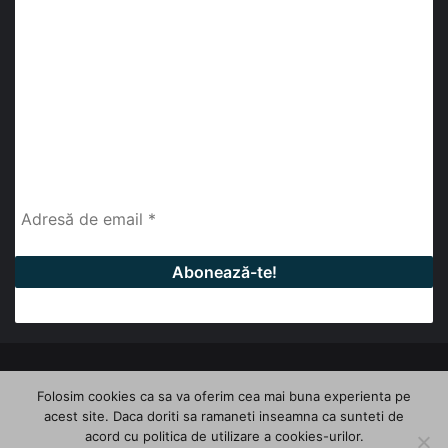
abonează-te la newsletter
Fii la curent cu ultimele știri, analize și interviuri despre
piața construcțiilor industriale alături de cei peste
13.000 abonați prin newsletterul lunar de la InfoHale.
© Copyright 2026, All Rights Reserved | InfoHale
Folosim cookies ca sa va oferim cea mai buna experienta pe
acest site. Daca doriti sa ramaneti inseamna ca sunteti de
Facebook
LinkedIn
YouTube
acord cu politica de utilizare a cookies-urilor.