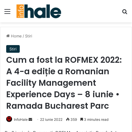
Menu
Se
Home
/
Stiri
Stiri
Cum a fost la ROFMEX 2022:
A 4-a ediție a Romanian
Facility Management
Experience Days – 8 iunie •
Ramada Bucharest Parc
Send
InfoHale
22 iunie 2022
359
3 minutes read
an