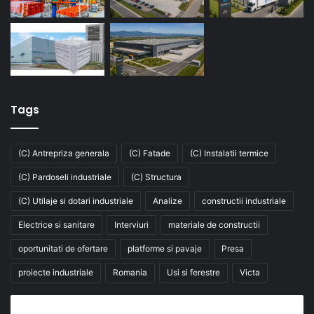
Tags
(C) Antrepriza generala
(C) Fatade
(C) Instalatii termice
(C) Pardoseli industriale
(C) Structura
(C) Utilaje si dotari industriale
Analize
constructii industriale
Electrice si sanitare
Interviuri
materiale de constructii
oportunitati de ofertare
platforme si pavaje
Presa
proiecte industriale
Romania
Usi si ferestre
Victa
Abonează-te la buletinul nostru de știri