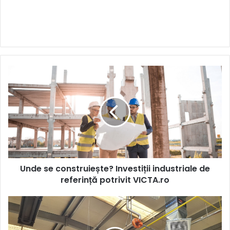
Unde
se
construiește?
Investiții
industriale
de
referință
potrivit
VICTA.ro
Unde se construiește? Investiții industriale de
referință potrivit VICTA.ro
Racirea
service-
urilor