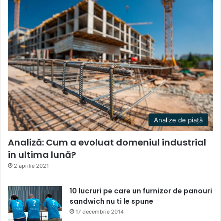
Analize de piață
Analiză: Cum a evoluat domeniul industrial
în ultima lună?
2 aprilie 2021
10 lucruri pe care un furnizor de panouri
sandwich nu ti le spune
17 decembrie 2014