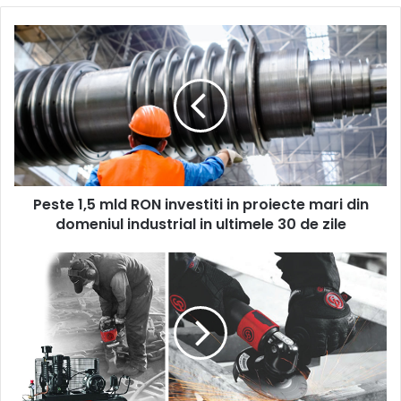
Peste
1,5
mld
RON
investiti
in
proiecte
mari
din
Peste 1,5 mld RON investiti in proiecte mari din
domeniul
industrial
domeniul industrial in ultimele 30 de zile
in
ultimele
CHICAGO
30
PNEUMATIC
de
–
zile
Puternic,
simplu,
de
încredere
și