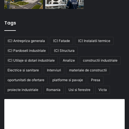
Tags
(C) Antrepriza generala
(C) Fatade
(C) Instalatii termice
(C) Pardoseli industriale
(C) Structura
(C) Utilaje si dotari industriale
Analize
constructii industriale
Electrice si sanitare
Interviuri
materiale de constructii
oportunitati de ofertare
platforme si pavaje
Presa
proiecte industriale
Romania
Usi si ferestre
Victa
Abonează-te la buletinul nostru de știri