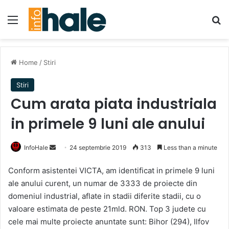
Menu
Se
Home
/
Stiri
Stiri
Cum arata piata industriala
in primele 9 luni ale anului
Send
InfoHale
24 septembrie 2019
313
Less than a minute
an
Conform asistentei VICTA, am identificat in primele 9 luni
email
ale anului curent, un numar de 3333 de proiecte din
domeniul industrial, aflate in stadii diferite stadii, cu o
valoare estimata de peste 21mld. RON. Top 3 judete cu
cele mai multe proiecte anuntate sunt: Bihor (294), Ilfov