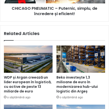
eficient!
CHICAGO PNEUMATIC – Puternic, simplu, de
încredere și eficient!
Related Articles
WDP și Argan creează un
Beko investește 1,3
lider european în logistică,
milioane de euro în
cu active de peste 13
modernizarea hub-ului
miliarde de euro
logistic din Argeș
o săptămână ago
o săptămână ago