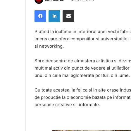
an
Facebook
LinkedIn
Share via Email
email
Plutind la inaltime in interiorul unei vechi fa
imens care ofera companiilor si universitatilor 
si networking.
Spre deosebire de atmosfera artistica si dezi
mult mai activ din punct de vedere al utiliatil
unul din cele mai aglomerate porturi din lume.
Cu toate acestea, la fel ca si in alte orase ind
de productie la o economie bazata pe informatii
persoane creative si informate.