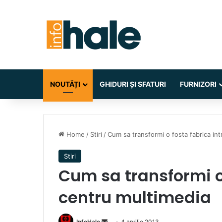
NOUTĂȚI
GHIDURI ȘI SFATURI
FURNIZORI
Home
/
Stiri
/
Cum sa transformi o fosta fabrica in
Stiri
Cum sa transformi o
centru multimedia
Send
InfoHale
4 aprilie 2013