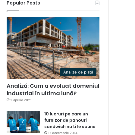
Popular Posts
Analize de piață
Analiză: Cum a evoluat domeniul
industrial în ultima lună?
2 aprilie 2021
10 lucruri pe care un
furnizor de panouri
sandwich nu ti le spune
17 decembrie 2014