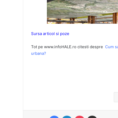
Sursa articol si poze
Tot pe www.infoHALE.ro citesti despre
Cum sa
urbana?
Facebook
LinkedIn
Pocket
Share via Email