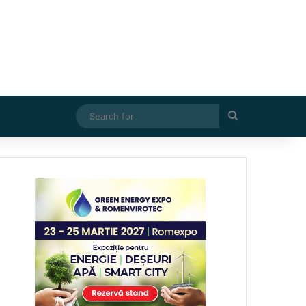
Search
for