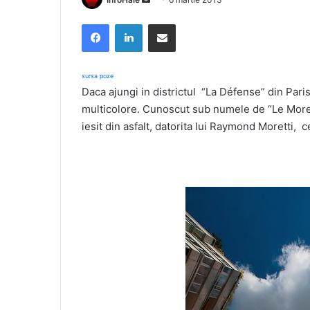
an
Facebook
LinkedIn
Share via Email
email
sursa poze
Daca ajungi in districtul “La Défense” din Paris
multicolore. Cunoscut sub numele de “Le Morett
iesit din asfalt, datorita lui Raymond Moretti, c