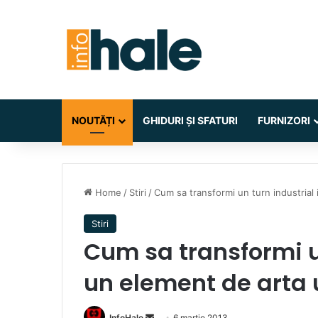
NOUTĂȚI
GHIDURI ȘI SFATURI
FURNIZORI
Home
/
Stiri
/
Cum sa transformi un turn industrial
Stiri
Cum sa transformi un
un element de arta
Send
InfoHale
6 martie 2013