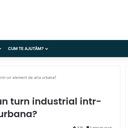
CUM TE AJUTĂM?
 intr-un element de arta urbana?
 turn industrial intr-
 urbana?
375
1 minute read