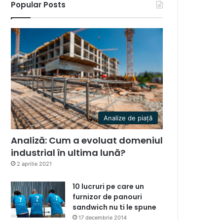
Popular Posts
Analize de piață
Analiză: Cum a evoluat domeniul
industrial în ultima lună?
2 aprilie 2021
10 lucruri pe care un
furnizor de panouri
sandwich nu ti le spune
17 decembrie 2014