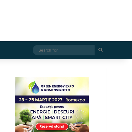
Search
for