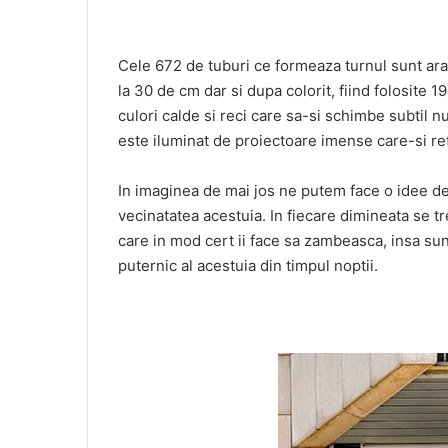
Cele 672 de tuburi ce formeaza turnul sunt ara
la 30 de cm dar si dupa colorit, fiind folosite 
culori calde si reci care sa-si schimbe subtil nu
este iluminat de proiectoare imense care-si ref
In imaginea de mai jos ne putem face o idee de
vecinatatea acestuia. In fiecare dimineata se t
care in mod cert ii face sa zambeasca, insa su
puternic al acestuia din timpul noptii.