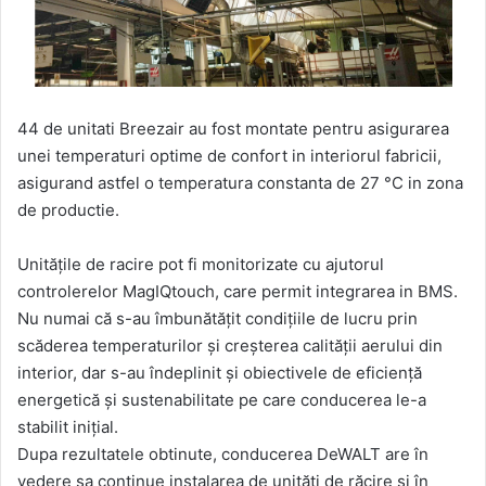
44 de unitati Breezair au fost montate pentru asigurarea
unei temperaturi optime de confort in interiorul fabricii,
asigurand astfel o temperatura constanta de 27 °C in zona
de productie.
Unitățile de racire pot fi monitorizate cu ajutorul
controlerelor MagIQtouch, care permit integrarea in BMS.
Nu numai că s-au îmbunătățit condițiile de lucru prin
scăderea temperaturilor și creșterea calității aerului din
interior, dar s-au îndeplinit și obiectivele de eficiență
energetică și sustenabilitate pe care conducerea le-a
stabilit inițial.
Dupa rezultatele obtinute, conducerea DeWALT are în
vedere sa continue instalarea de unități de răcire si în