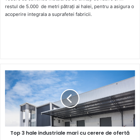
restul de 5.000 de metri pătrați ai halei, pentru a asigura o
acoperire integrala a suprafetei fabricii.
Top
3
hale
industriale
mari
cu
cerere
de
ofertă
Top 3 hale industriale mari cu cerere de ofertă