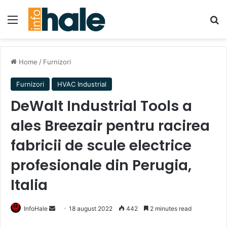
Menu
Se
Home
/
Furnizori
Furnizori
HVAC Industrial
DeWalt Industrial Tools a
ales Breezair pentru racirea
fabricii de scule electrice
profesionale din Perugia,
Italia
Send
InfoHale
18 august 2022
442
2 minutes read
an