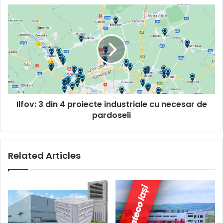
Ilfov:
3
din
4
proiecte
industriale
cu
necesar
de
Ilfov: 3 din 4 proiecte industriale cu necesar de
pardoseli
pardoseli
Related Articles