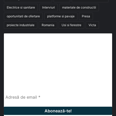
Electrice si sanitare
Interviuri
materiale de constructii
oportunitati de ofertare
platforme si pavaje
Presa
proiecte industriale
Romania
Usi si ferestre
Victa
Abonează-te la buletinul nostru de știri
abonează-te la newsletter
Fii la curent cu ultimele știri, analize și interviuri despre
piața construcțiilor industriale alături de cei peste
13.000 abonați prin newsletterul lunar de la InfoHale.