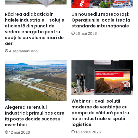
Răcirea adiabatică în
Un nou sediu mateco Iași:
halele industriale – soluție
Operațiunile locale trec la
eficientă din punct de
standarde internaționale
vedere energetic pentru
26 mai 2026
spațiile cu volume mari de
aer
4 săptămâni ago
Webinar Hoval: soluții
moderne de ventilație cu
Alegerea terenului
pompe de căldură pentru
industrial: primul pas care
hale industriale și spații
îți poate decide succesul
logistice
investiției
16 aprilie 2026
12 mai 2026