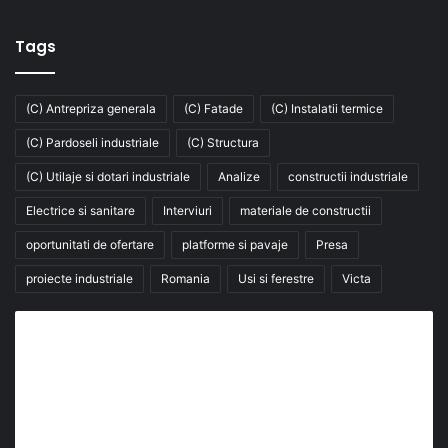
Tags
(C) Antrepriza generala
(C) Fatade
(C) Instalatii termice
(C) Pardoseli industriale
(C) Structura
(C) Utilaje si dotari industriale
Analize
constructii industriale
Electrice si sanitare
Interviuri
materiale de constructii
oportunitati de ofertare
platforme si pavaje
Presa
proiecte industriale
Romania
Usi si ferestre
Victa
Abonează-te la buletinul nostru de știri
abonează-te la newsletter