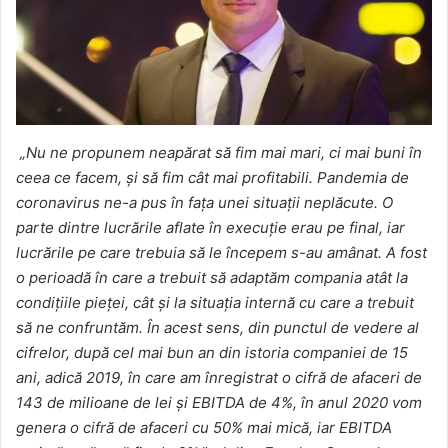
„Nu ne propunem neapărat să fim mai mari, ci mai buni în
ceea ce facem, și să fim cât mai profitabili. Pandemia de
coronavirus ne-a pus în fața unei situații neplăcute. O
parte dintre lucrările aflate în execuție erau pe final, iar
lucrările pe care trebuia să le începem s-au amânat. A fost
o perioadă în care a trebuit să adaptăm compania atât la
condițiile pieței, cât și la situația internă cu care a trebuit
să ne confruntăm. În acest sens, din punctul de vedere al
cifrelor, după cel mai bun an din istoria companiei de 15
ani, adică 2019, în care am înregistrat o cifră de afaceri de
143 de milioane de lei și EBITDA de 4%, în anul 2020 vom
genera o cifră de afaceri cu 50% mai mică, iar EBITDA