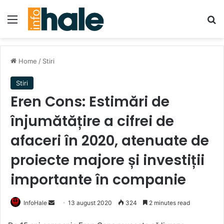
Menu
Se
Home
/
Stiri
Stiri
Eren Cons: Estimări de
înjumătățire a cifrei de
afaceri în 2020, atenuate de
proiecte majore și investiții
importante în companie
Send
InfoHale
13 august 2020
324
2 minutes read
an