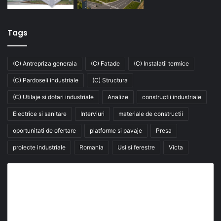
Tags
(C) Antrepriza generala
(C) Fatade
(C) Instalatii termice
(C) Pardoseli industriale
(C) Structura
(C) Utilaje si dotari industriale
Analize
constructii industriale
Electrice si sanitare
Interviuri
materiale de constructii
oportunitati de ofertare
platforme si pavaje
Presa
proiecte industriale
Romania
Usi si ferestre
Victa
Abonează-te la buletinul nostru de știri
abonează-te la newsletter