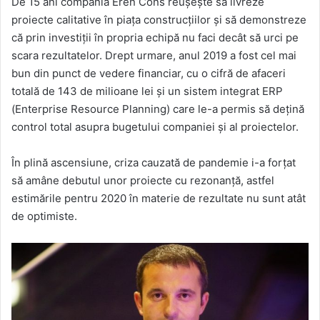
De 15 ani compania Eren Cons reușește să livreze
email
proiecte calitative în piața construcțiilor și să demonstreze
că prin investiții în propria echipă nu faci decât să urci pe
scara rezultatelor. Drept urmare, anul 2019 a fost cel mai
bun din punct de vedere financiar, cu o cifră de afaceri
totală de 143 de milioane lei și un sistem integrat ERP
(Enterprise Resource Planning) care le-a permis să dețină
control total asupra bugetului companiei și al proiectelor.
În plină ascensiune, criza cauzată de pandemie i-a forțat
să amâne debutul unor proiecte cu rezonanță, astfel
estimările pentru 2020 în materie de rezultate nu sunt atât
de optimiste.