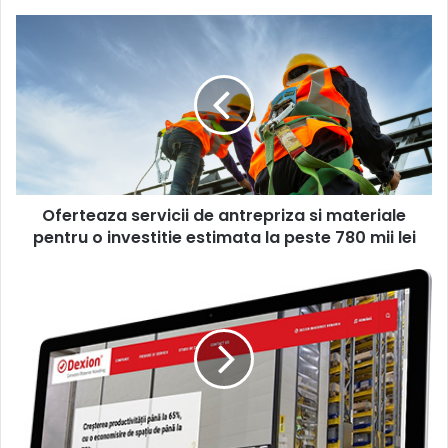
Oferteaza
servicii
de
antrepriza
si
materiale
pentru
o
investitie
Oferteaza servicii de antrepriza si materiale
estimata
la
pentru o investitie estimata la peste 780 mii lei
peste
780
Dexion
mii
lansează
lei
noul
site
pentru
mașini
automate
de
depozitare