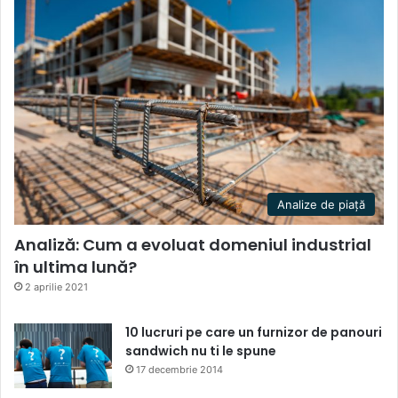
Analize de piață
Analiză: Cum a evoluat domeniul industrial
în ultima lună?
2 aprilie 2021
10 lucruri pe care un furnizor de panouri
sandwich nu ti le spune
17 decembrie 2014