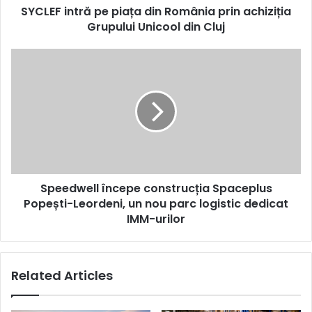
SYCLEF intră pe piața din România prin achiziția
Unicool
din
Grupului Unicool din Cluj
Cluj
Speedwell
începe
construcția
Spaceplus
Popești-
Leordeni,
un
nou
parc
Speedwell începe construcția Spaceplus
logistic
dedicat
Popești-Leordeni, un nou parc logistic dedicat
IMM-
IMM-urilor
urilor
Related Articles