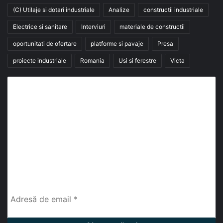
(C) Utilaje si dotari industriale
Analize
constructii industriale
Electrice si sanitare
Interviuri
materiale de constructii
oportunitati de ofertare
platforme si pavaje
Presa
proiecte industriale
Romania
Usi si ferestre
Victa
Abonează-te la buletinul nostru de știri
abonează-te la newsletter
Fii la curent cu ultimele știri, analize și interviuri despre
piața construcțiilor industriale alături de cei peste
13.000 abonați prin newsletterul lunar de la InfoHale.