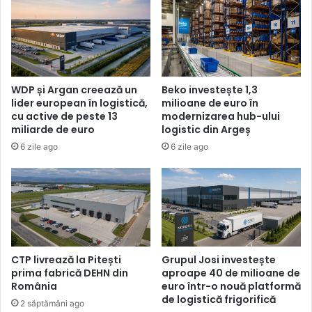
WDP și Argan creează un
Beko investește 1,3
lider european în logistică,
milioane de euro în
cu active de peste 13
modernizarea hub-ului
miliarde de euro
logistic din Argeș
6 zile ago
6 zile ago
CTP livrează la Pitești
Grupul Josi investește
prima fabrică DEHN din
aproape 40 de milioane de
România
euro într-o nouă platformă
de logistică frigorifică
2 săptămâni ago