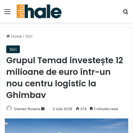
Menu
Se
Home
/
Stiri
Stiri
Grupul Temad investește 12
milioane de euro într-un
nou centru logistic la
Ghimbav
Send
Stamen Roxana
3 iulie 2026
319
2 minutes read
an
email