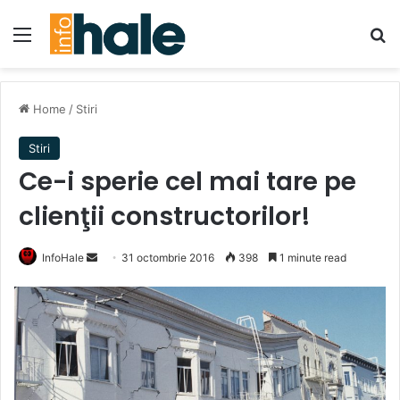
Menu
Se
Home
/
Stiri
Stiri
Ce-i sperie cel mai tare pe
clienţii constructorilor!
Send
InfoHale
31 octombrie 2016
398
1 minute read
an
email