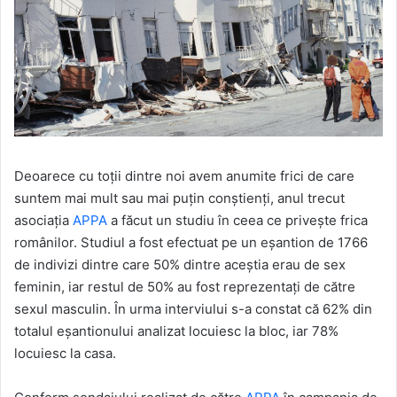
Deoarece cu toţii dintre noi avem anumite frici de care
suntem mai mult sau mai puţin conştienţi, anul trecut
asociaţia
APPA
a făcut un studiu în ceea ce priveşte frica
românilor. Studiul a fost efectuat pe un eşantion de 1766
de indivizi dintre care 50% dintre aceştia erau de sex
feminin, iar restul de 50% au fost reprezentaţi de către
sexul masculin. În urma interviului s-a constat că 62% din
totalul eşantionului analizat locuiesc la bloc, iar 78%
locuiesc la casa.