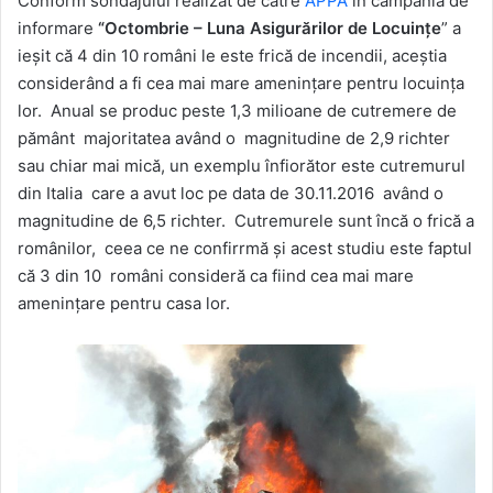
Conform sondajului realizat de către
APPA
în campania de
informare
“Octombrie –
Luna Asigurărilor de Locuinţe
” a
ieşit că 4 din 10 români le este frică de incendii, aceştia
considerând a fi cea mai mare ameninţare pentru locuinţa
lor. Anual se produc peste 1,3 milioane de cutremere de
pământ majoritatea având o magnitudine de 2,9 richter
sau chiar mai mică, un exemplu înfiorător este cutremurul
din Italia care a avut loc pe data de 30.11.2016 având o
magnitudine de 6,5 richter. Cutremurele sunt încă o frică a
românilor, ceea ce ne confirrmă şi acest studiu este faptul
că 3 din 10 români consideră ca fiind cea mai mare
ameninţare pentru casa lor.