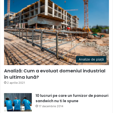
Analize de piață
Analiză: Cum a evoluat domeniul industrial
în ultima lună?
2 aprilie 2021
10 lucruri pe care un furnizor de panouri
sandwich nu ti le spune
17 decembrie 2014