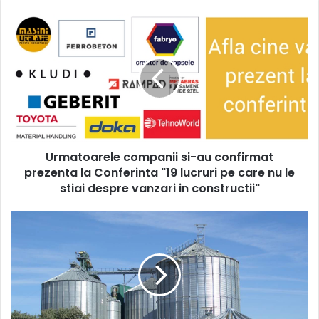
Urmatoarele
companii
si-
au
confirmat
prezenta
la
Conferinta
"19
Urmatoarele companii si-au confirmat
lucruri
pe
prezenta la Conferinta "19 lucruri pe care nu le
care
stiai despre vanzari in constructii"
nu
le
RDB
stiai
Vending
despre
-
vanzari
proiecte
in
industriale
constructii"
la
cheie!