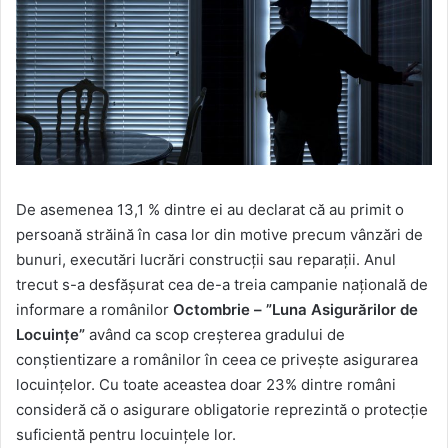
De asemenea 13,1 % dintre ei au declarat că au primit o
persoană străină în casa lor din motive precum vânzări de
bunuri, executări lucrări construcţii sau reparaţii. Anul
trecut s-a desfăşurat cea de-a treia campanie naţională de
informare a românilor
Octombrie – ”Luna Asigurărilor de
Locuințe”
având ca scop creşterea gradului de
conştientizare a românilor în ceea ce priveşte asigurarea
locuinţelor. Cu toate aceastea doar 23% dintre români
consideră că o asigurare obligatorie reprezintă o protecţie
suficientă pentru locuinţele lor.