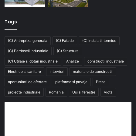
Tags
(C) Antrepriza generala
(C) Fatade
(C) Instalatii termice
(C) Pardoseli industriale
(C) Structura
(C) Utilaje si dotari industriale
Analize
constructii industriale
Electrice si sanitare
Interviuri
materiale de constructii
oportunitati de ofertare
platforme si pavaje
Presa
proiecte industriale
Romania
Usi si ferestre
Victa
Abonează-te la buletinul nostru de știri
abonează-te la newsletter