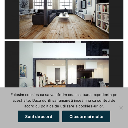
Folosim cookies ca sa va oferim cea mai buna experienta pe
acest site. Daca doriti sa ramaneti inseamna ca sunteti de
acord cu politica de utilizare a cookies-urilor.
Sunt de acord
Citeste mai multe
Facebook
X
WhatsApp
Telegram
Viber