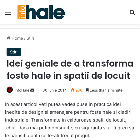
Menu
Se
Home
/
Stiri
Stiri
Idei geniale de a transforma
foste hale in spatii de locuit
Send
InfoHale
30 iunie 2014
936
Less than a minute
an
In acest articol veti putea vedea puse in practica idei
email
inedite de design si amenajare pentru foste hale si cladiri
industriale. Transformate in calduroase spatii de locuit,
chiar daca mai putin obisnuite, cu siguranta v-ar fi greu sa
le parasiti odata ce le-ati trecut pragul.