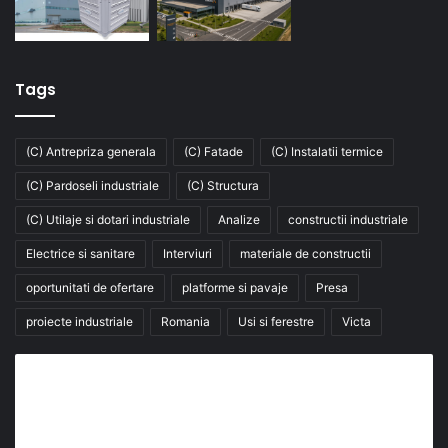
Tags
(C) Antrepriza generala
(C) Fatade
(C) Instalatii termice
(C) Pardoseli industriale
(C) Structura
(C) Utilaje si dotari industriale
Analize
constructii industriale
Electrice si sanitare
Interviuri
materiale de constructii
oportunitati de ofertare
platforme si pavaje
Presa
proiecte industriale
Romania
Usi si ferestre
Victa
Abonează-te la buletinul nostru de știri