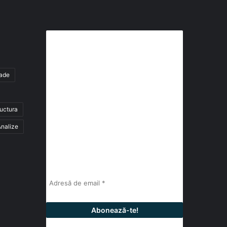
Abonează-te la buletinul nostru
de știri
tade
abonează-te la newsletter
ructura
Fii la curent cu ultimele știri, analize și
interviuri despre piața construcțiilor
nalize
industriale alături de cei peste 13.000
abonați prin newsletterul lunar de la
InfoHale.