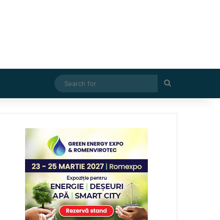
Search
for