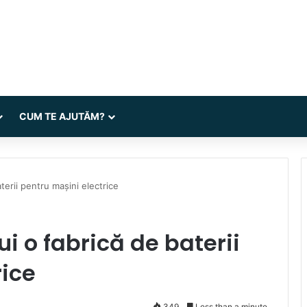
CUM TE AJUTĂM?
terii pentru mașini electrice
ui o fabrică de baterii
rice
349
Less than a minute