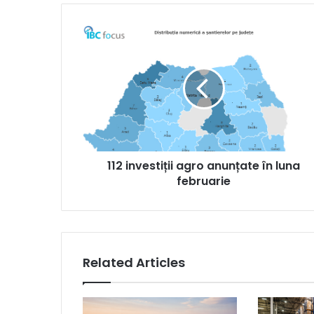
112
investiții
agro
anunțate
în
luna
februarie
112 investiții agro anunțate în luna
februarie
Related Articles