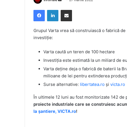
an
Facebook
LinkedIn
Share via Email
email
Grupul Varta vrea să construiască o fabrică de b
investiție:
Varta caută un teren de 100 hectare
Investiția este estimată la un miliard de e
Varta deține deja o fabrică de baterii la Br
milioane de lei pentru extinderea producț
Surse alternative:
libertatea.ro
și
victa.ro
În ultimele 12 luni au fost monitorizate 142 de 
proiecte industriale care se construiesc ac
la șantiere, VICTA.ro
!