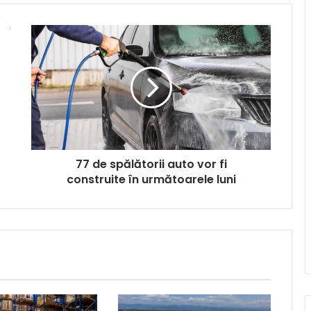
77
de
spălătorii
auto
vor
fi
construite
în
următoarele
77 de spălătorii auto vor fi
luni
construite în următoarele luni