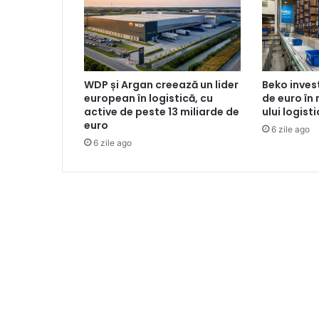
WDP și Argan creează un lider
Beko inves
european în logistică, cu
de euro în
active de peste 13 miliarde de
ului logist
euro
6 zile ago
6 zile ago