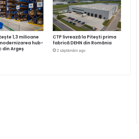
tește 1,3 milioane
CTP livrează la Pitești prima
 modernizarea hub-
fabrică DEHN din România
ic din Argeș
2 săptămâni ago