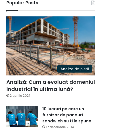
Popular Posts
Analize de piață
Analiză: Cum a evoluat domeniul
industrial în ultima lună?
2 aprilie 2021
10 lucruri pe care un
furnizor de panouri
sandwich nu ti le spune
17 decembrie 2014