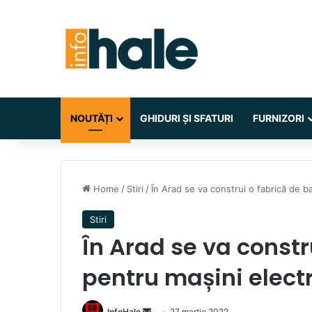
NOUTĂȚI
GHIDURI ȘI SFATURI
FURNIZORI
Home
/
Stiri
/
În Arad se va construi o fabrică de ba
Stiri
În Arad se va constr
pentru mașini elect
Send
InfoHale
27 martie 2022