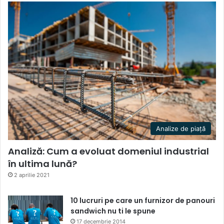
Analize de piață
Analiză: Cum a evoluat domeniul industrial
în ultima lună?
2 aprilie 2021
10 lucruri pe care un furnizor de panouri
sandwich nu ti le spune
17 decembrie 2014