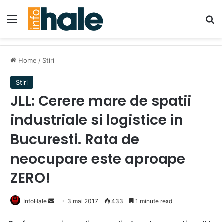
Menu
Se
Home
/
Stiri
Stiri
JLL: Cerere mare de spatii
industriale si logistice in
Bucuresti. Rata de
neocupare este aproape
ZERO!
Send
InfoHale
3 mai 2017
433
1 minute read
an