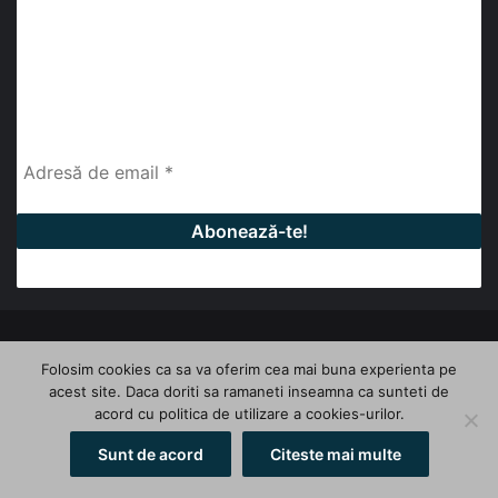
abonează-te la newsletter
Fii la curent cu ultimele știri, analize și interviuri despre
piața construcțiilor industriale alături de cei peste
13.000 abonați prin newsletterul lunar de la InfoHale.
© Copyright 2026, All Rights Reserved | InfoHale
Folosim cookies ca sa va oferim cea mai buna experienta pe
acest site. Daca doriti sa ramaneti inseamna ca sunteti de
Facebook
LinkedIn
YouTube
acord cu politica de utilizare a cookies-urilor.
Sunt de acord
Citeste mai multe