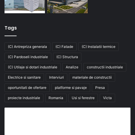
Tags
(C) Antrepriza generala
(C) Fatade
(C) Instalatii termice
(C) Pardoseli industriale
(C) Structura
(C) Utilaje si dotari industriale
Analize
constructii industriale
Electrice si sanitare
Interviuri
materiale de constructii
oportunitati de ofertare
platforme si pavaje
Presa
proiecte industriale
Romania
Usi si ferestre
Victa
Abonează-te la buletinul nostru de știri