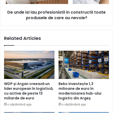
toate
produsele
De unde isi iau profesionistii in constructii toate
de
care
produsele de care au nevoie?
au
nevoie?
Related Articles
WDP și Argan creează un
Beko investește 1,3
lider european în logistică,
milioane de euro în
cu active de peste 13
modernizarea hub-ului
miliarde de euro
logistic din Argeș
o săptămână ago
o săptămână ago