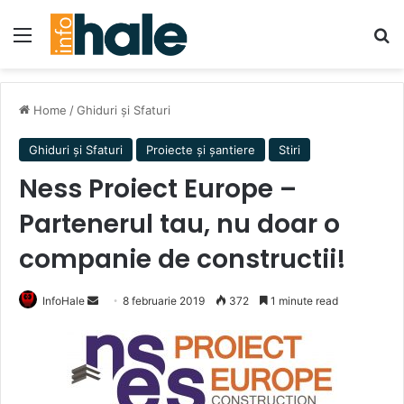
Menu
Se
Home
/
Ghiduri și Sfaturi
Ghiduri și Sfaturi
Proiecte și șantiere
Stiri
Ness Proiect Europe –
Partenerul tau, nu doar o
companie de constructii!
Send
InfoHale
8 februarie 2019
372
1 minute read
an
email