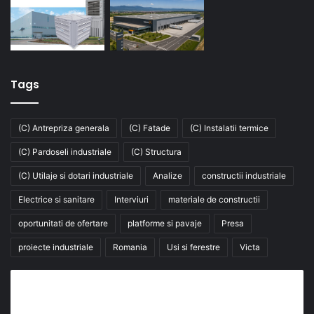
Tags
(C) Antrepriza generala
(C) Fatade
(C) Instalatii termice
(C) Pardoseli industriale
(C) Structura
(C) Utilaje si dotari industriale
Analize
constructii industriale
Electrice si sanitare
Interviuri
materiale de constructii
oportunitati de ofertare
platforme si pavaje
Presa
proiecte industriale
Romania
Usi si ferestre
Victa
Abonează-te la buletinul nostru de știri