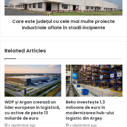
multe
proiecte
industriale
Care este județul cu cele mai multe proiecte
aflate
în
industriale aflate în stadii incipiente
stadii
incipiente
Related Articles
WDP și Argan creează un
Beko investește 1,3
lider european în logistică,
milioane de euro în
cu active de peste 13
modernizarea hub-ului
miliarde de euro
logistic din Argeș
o săptămână ago
o săptămână ago