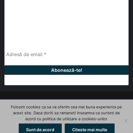
abonează-te la newsletter
Fii la curent cu ultimele știri, analize și interviuri despre
piața construcțiilor industriale alături de cei peste
13.000 abonați prin newsletterul lunar de la InfoHale.
© Copyright 2026, All Rights Reserved | InfoHale
Folosim cookies ca sa va oferim cea mai buna experienta pe
acest site. Daca doriti sa ramaneti inseamna ca sunteti de
Facebook
LinkedIn
YouTube
acord cu politica de utilizare a cookies-urilor.
Sunt de acord
Citeste mai multe