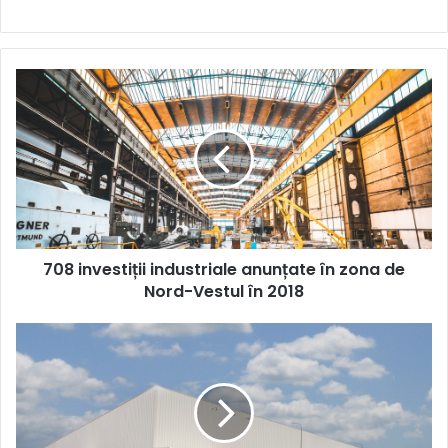
708
investiții
industriale
anunțate
în
zona
de
Nord-
Vestul
708 investiții industriale anunțate în zona de
în
2018
Nord-Vestul în 2018
Care
este
județul
cu
cele
mai