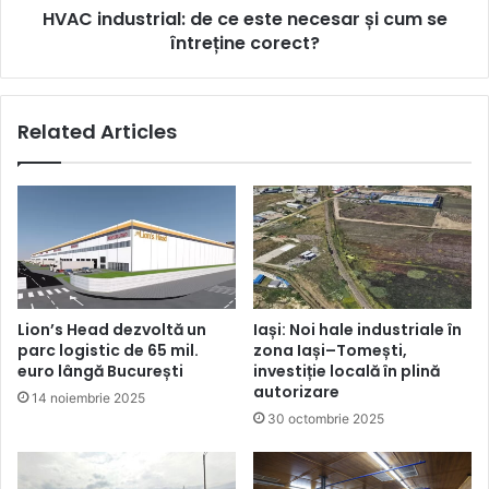
HVAC industrial: de ce este necesar și cum se
întreține
corect?
întreține corect?
Related Articles
Lion’s Head dezvoltă un
Iași: Noi hale industriale în
parc logistic de 65 mil.
zona Iași–Tomești,
euro lângă București
investiție locală în plină
autorizare
14 noiembrie 2025
30 octombrie 2025