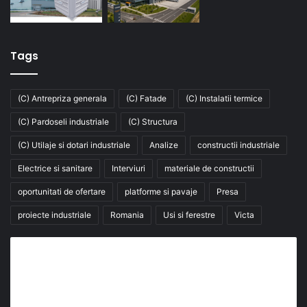
Tags
(C) Antrepriza generala
(C) Fatade
(C) Instalatii termice
(C) Pardoseli industriale
(C) Structura
(C) Utilaje si dotari industriale
Analize
constructii industriale
Electrice si sanitare
Interviuri
materiale de constructii
oportunitati de ofertare
platforme si pavaje
Presa
proiecte industriale
Romania
Usi si ferestre
Victa
Abonează-te la buletinul nostru de știri