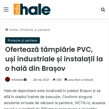
Menu
Se
Home
/
Proiecte și șantiere
Proiecte și șantiere
Ofertează tâmplărie PVC,
uși industriale și instalații la
o hală din Brașov
Send
InfoHale
28 mai 2021
380
Less than a minute
an
Hala de depozitare este localizată în județul Brașov și se
email
află în stadiul înainte de execuție. Conform singurei
asistente virtuale de vânzare la șantiere, VICTA.ro, aceasta
ocupă o suprafață de 800 mp și presupune o investiție