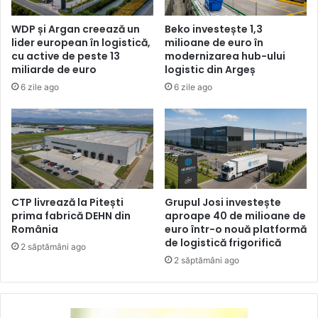
WDP și Argan creează un
Beko investește 1,3
lider european în logistică,
milioane de euro în
cu active de peste 13
modernizarea hub-ului
miliarde de euro
logistic din Argeș
6 zile ago
6 zile ago
CTP livrează la Pitești
Grupul Josi investește
prima fabrică DEHN din
aproape 40 de milioane de
România
euro într-o nouă platformă
de logistică frigorifică
2 săptămâni ago
2 săptămâni ago