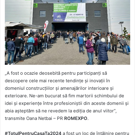
„A fost o ocazie deosebită pentru participanți să
descopere cele mai recente tendințe și inovații în
domeniul construcțiilor și amenajărilor interioare și
exterioare. Ne-am bucurat să fim martorii schimbului de
idei și experiențe între profesioniștii din aceste domenii și
abia așteptăm să ne revedem la ediția de anul viitor”,
transmite Oana Netbai – PR
ROMEXPO
.
#TotulPentruCasaTa2024
a fost un loc de întâlnire pentru