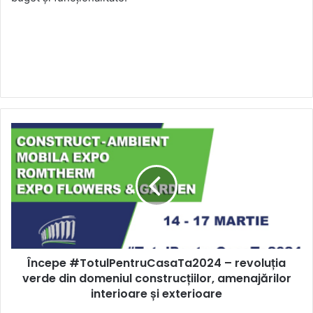
Începe
#TotulPentruCasaTa2024
–
revoluția
verde
din
domeniul
construcțiilor,
amenajărilor
Începe #TotulPentruCasaTa2024 – revoluția
interioare
și
verde din domeniul construcțiilor, amenajărilor
exterioare
interioare și exterioare