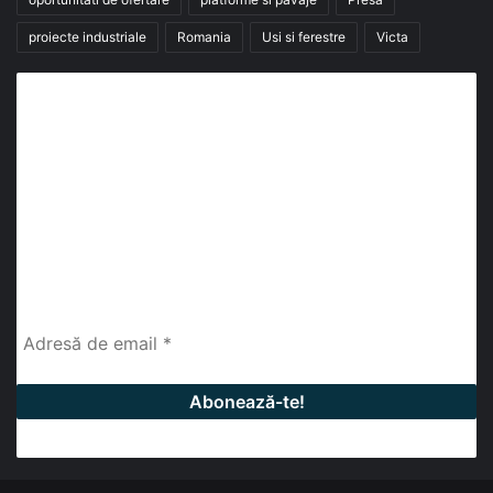
proiecte industriale
Romania
Usi si ferestre
Victa
Abonează-te la buletinul nostru de știri
abonează-te la newsletter
Fii la curent cu ultimele știri, analize și interviuri despre
piața construcțiilor industriale alături de cei peste
13.000 abonați prin newsletterul lunar de la InfoHale.