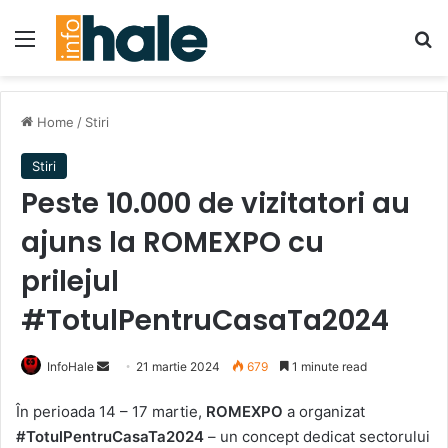
Menu
Se
Home
/
Stiri
Stiri
Peste 10.000 de vizitatori au
ajuns la ROMEXPO cu
prilejul
#TotulPentruCasaTa2024
Send
InfoHale
21 martie 2024
679
1 minute read
an
În perioada 14 – 17 martie,
ROMEXPO
a organizat
email
#TotulPentruCasaTa2024
– un concept dedicat sectorului