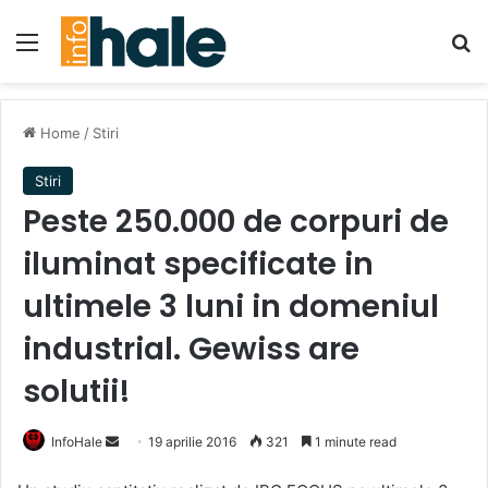
Menu
Se
Home
/
Stiri
Stiri
Peste 250.000 de corpuri de
iluminat specificate in
ultimele 3 luni in domeniul
industrial. Gewiss are
solutii!
Send
InfoHale
19 aprilie 2016
321
1 minute read
an