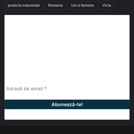
proiecte industriale
Romania
Usi si ferestre
Victa
Abonează-te la buletinul nostru de știri
abonează-te la newsletter
Fii la curent cu ultimele știri, analize și interviuri despre
piața construcțiilor industriale alături de cei peste
13.000 abonați prin newsletterul lunar de la InfoHale.