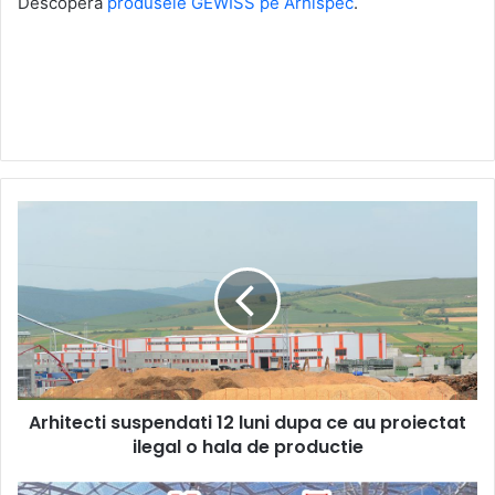
Descopera
produsele GEWISS pe Arhispec
.
Arhitecti
suspendati
12
luni
dupa
ce
au
proiectat
ilegal
Arhitecti suspendati 12 luni dupa ce au proiectat
o
hala
ilegal o hala de productie
de
productie
Protectie