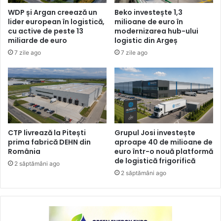
WDP și Argan creează un
Beko investește 1,3
lider european în logistică,
milioane de euro în
cu active de peste 13
modernizarea hub-ului
miliarde de euro
logistic din Argeș
7 zile ago
7 zile ago
CTP livrează la Pitești
Grupul Josi investește
prima fabrică DEHN din
aproape 40 de milioane de
România
euro într-o nouă platformă
de logistică frigorifică
2 săptămâni ago
2 săptămâni ago