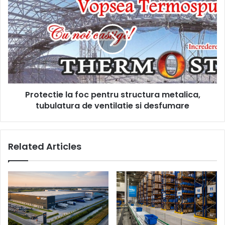
la
foc
pentru
structura
metalica,
tubulatura
de
ventilatie
Protectie la foc pentru structura metalica,
si
desfumare
tubulatura de ventilatie si desfumare
Related Articles