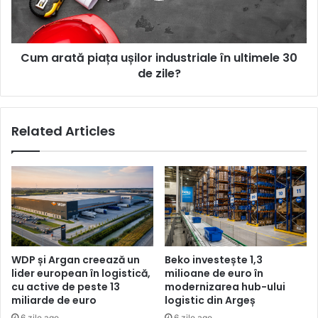
ultimele
30
de
Cum arată piața ușilor industriale în ultimele 30
zile?
de zile?
Related Articles
WDP și Argan creează un
Beko investește 1,3
lider european în logistică,
milioane de euro în
cu active de peste 13
modernizarea hub-ului
miliarde de euro
logistic din Argeș
6 zile ago
6 zile ago