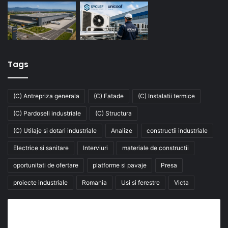
Tags
(C) Antrepriza generala
(C) Fatade
(C) Instalatii termice
(C) Pardoseli industriale
(C) Structura
(C) Utilaje si dotari industriale
Analize
constructii industriale
Electrice si sanitare
Interviuri
materiale de constructii
oportunitati de ofertare
platforme si pavaje
Presa
proiecte industriale
Romania
Usi si ferestre
Victa
Abonează-te la buletinul nostru de știri