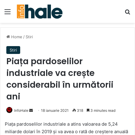
Menu
Se
Home
/
Stiri
Stiri
Piața pardoselilor
industriale va crește
considerabil în următorii
ani
Send
InfoHale
18 ianuarie 2021
318
3 minutes read
an
Piața pardoselilor industriale a atins valoarea de 5,24
email
miliarde dolari în 2019 și va avea o rată de creștere anuală