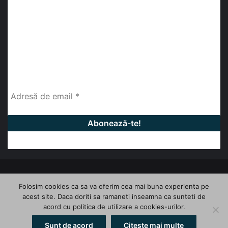
abonează-te la newsletter
Fii la curent cu ultimele știri, analize și interviuri despre
piața construcțiilor industriale alături de cei peste
13.000 abonați prin newsletterul lunar de la InfoHale.
© Copyright 2026, All Rights Reserved | InfoHale
Folosim cookies ca sa va oferim cea mai buna experienta pe
acest site. Daca doriti sa ramaneti inseamna ca sunteti de
Facebook
LinkedIn
YouTube
acord cu politica de utilizare a cookies-urilor.
Sunt de acord
Citeste mai multe