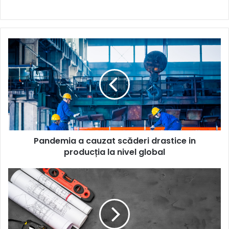
Pandemia
a
cauzat
scăderi
drastice
in
producția
la
nivel
Pandemia a cauzat scăderi drastice in
global
producția la nivel global
Cum
arată
piața
ușilor
industriale
în