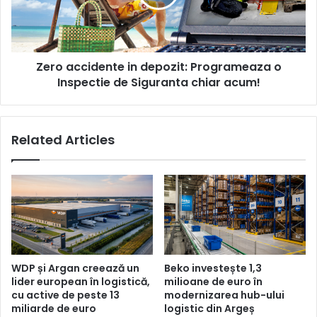
Inspectie
de
Siguranta
chiar
Zero accidente in depozit: Programeaza o
acum!
Inspectie de Siguranta chiar acum!
Related Articles
WDP și Argan creează un
Beko investește 1,3
lider european în logistică,
milioane de euro în
cu active de peste 13
modernizarea hub-ului
miliarde de euro
logistic din Argeș