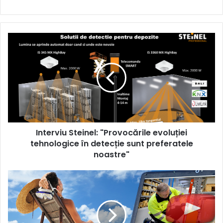
Interviu
Steinel:
"Provocările
evoluției
tehnologice
în
detecție
sunt
preferatele
Interviu Steinel: "Provocările evoluției
noastre"
tehnologice în detecție sunt preferatele
noastre"
Zero
accidente
in
depozit: Programeaza
o