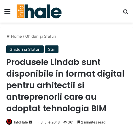
Menu
Se
Home
/
Ghiduri și Sfaturi
Ghiduri și Sfaturi
Stiri
Produsele Lindab sunt
disponibile in format digital
pentru arhitectii si
antreprenorii care au
adoptat tehnologia BIM
Send
InfoHale
3 iulie 2018
361
2 minutes read
an