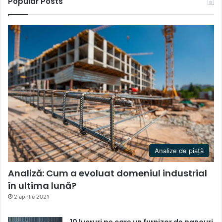
Popular Posts
Analize de piață
Analiză: Cum a evoluat domeniul industrial
în ultima lună?
2 aprilie 2021
10 lucruri pe care un furnizor de panouri