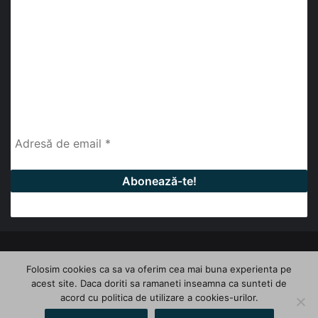
abonează-te la newsletter
Fii la curent cu ultimele știri, analize și interviuri despre
piața construcțiilor industriale alături de cei peste
13.000 abonați prin newsletterul lunar de la InfoHale.
© Copyright 2026, All Rights Reserved | InfoHale
Folosim cookies ca sa va oferim cea mai buna experienta pe
acest site. Daca doriti sa ramaneti inseamna ca sunteti de
Facebook
LinkedIn
YouTube
acord cu politica de utilizare a cookies-urilor.