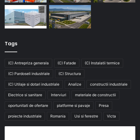
Tags
(C) Antrepriza generala
(C) Fatade
(C) Instalatii termice
(C) Pardoseli industriale
(C) Structura
(C) Utilaje si dotari industriale
Analize
constructii industriale
Electrice si sanitare
Interviuri
materiale de constructii
oportunitati de ofertare
platforme si pavaje
Presa
proiecte industriale
Romania
Usi si ferestre
Victa
Abonează-te la buletinul nostru de știri