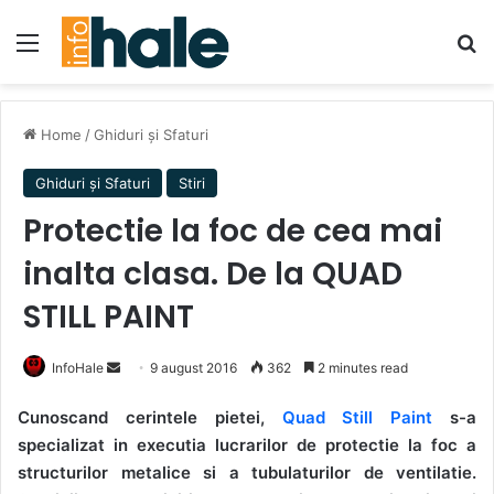
Menu
Se
Home
/
Ghiduri și Sfaturi
Ghiduri și Sfaturi
Stiri
Protectie la foc de cea mai
inalta clasa. De la QUAD
STILL PAINT
Send
InfoHale
9 august 2016
362
2 minutes read
an
Cunoscand cerintele pietei,
Quad Still Paint
s-a
email
specializat in executia lucrarilor de protectie la foc a
structurilor metalice si a tubulaturilor de ventilatie.