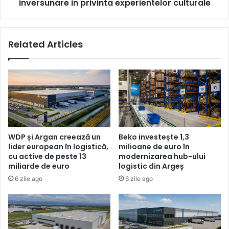
culturale
inversunare in privinta experientelor culturale
Related Articles
WDP și Argan creează un
Beko investește 1,3
lider european în logistică,
milioane de euro în
cu active de peste 13
modernizarea hub-ului
miliarde de euro
logistic din Argeș
6 zile ago
6 zile ago