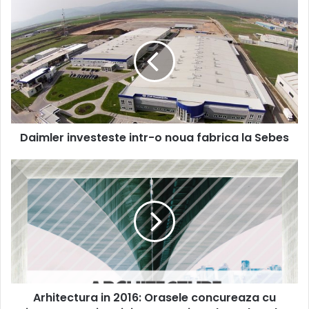
Daimler
investeste
intr-
o
noua
fabrica
la
Sebes
Daimler investeste intr-o noua fabrica la Sebes
Arhitectura
in
2016:
Orasele
concureaza
cu
inversunare
in
privinta
Arhitectura in 2016: Orasele concureaza cu
experientelor