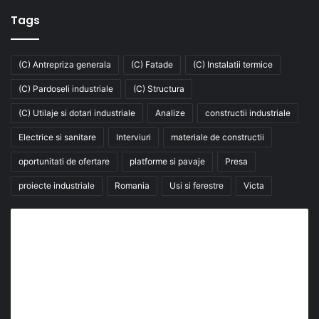
Tags
(C) Antrepriza generala
(C) Fatade
(C) Instalatii termice
(C) Pardoseli industriale
(C) Structura
(C) Utilaje si dotari industriale
Analize
constructii industriale
Electrice si sanitare
Interviuri
materiale de constructii
oportunitati de ofertare
platforme si pavaje
Presa
proiecte industriale
Romania
Usi si ferestre
Victa
Abonează-te la buletinul nostru de știri
abonează-te la newsletter
Fii la curent cu ultimele știri, analize și interviuri despre