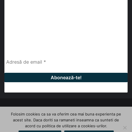
abonează-te la newsletter
Fii la curent cu ultimele știri, analize și interviuri despre
piața construcțiilor industriale alături de cei peste
13.000 abonați prin newsletterul lunar de la InfoHale.
© Copyright 2026, All Rights Reserved | InfoHale
Folosim cookies ca sa va oferim cea mai buna experienta pe
acest site. Daca doriti sa ramaneti inseamna ca sunteti de
Facebook
LinkedIn
YouTube
acord cu politica de utilizare a cookies-urilor.