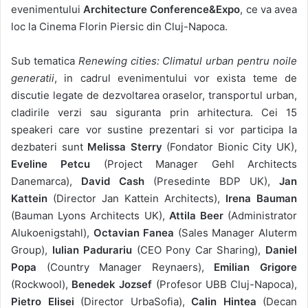
evenimentului
Architecture Conference&Expo
, ce va avea
loc la Cinema Florin Piersic din Cluj-Napoca.
Sub tematica
Renewing cities: Climatul urban pentru noile
generatii
, in cadrul evenimentului vor exista teme de
discutie legate de dezvoltarea oraselor, transportul urban,
cladirile verzi sau siguranta prin arhitectura. Cei 15
speakeri care vor sustine prezentari si vor participa la
dezbateri sunt
Melissa Sterry
(Fondator Bionic City UK),
Eveline Petcu
(Project Manager Gehl Architects
Danemarca),
David Cash
(Presedinte BDP UK),
Jan
Kattein
(Director Jan Kattein Architects),
Irena Bauman
(Bauman Lyons Architects UK),
Attila Beer
(Administrator
Alukoenigstahl),
Octavian Fanea
(Sales Manager Aluterm
Group),
Iulian Padurariu
(CEO Pony Car Sharing),
Daniel
Popa
(Country Manager Reynaers),
Emilian Grigore
(Rockwool),
Benedek Jozsef
(Profesor UBB Cluj-Napoca),
Pietro Elisei
(Director UrbaSofia),
Calin Hintea
(Decan