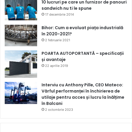
10 lucruri pe care un furnizor de panouri
sandwich nu ti le spune
17 decembrie 2014
Bihor: Cum a evoluat piața industrială
în 2020-2021?
2 februarie 2021
POARTA AUTOPORTANTĂ – specificații
și avantaje
22 aprilie 2019
Interviu cu Anthony Pille, CEO Mateco:
Vârful performanței în închirierea de
utilaje pentru acces și lucru la înălțime
în Balcani
2 octombrie 2023