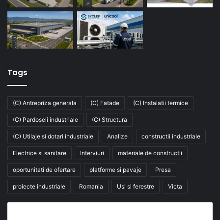
Tags
(C) Antrepriza generala
(C) Fatade
(C) Instalatii termice
(C) Pardoseli industriale
(C) Structura
(C) Utilaje si dotari industriale
Analize
constructii industriale
Electrice si sanitare
Interviuri
materiale de constructii
oportunitati de ofertare
platforme si pavaje
Presa
proiecte industriale
Romania
Usi si ferestre
Victa
Abonează-te la buletinul nostru de știri