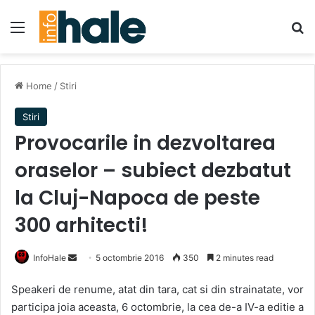
Menu
Se
Home
/
Stiri
Stiri
Provocarile in dezvoltarea
oraselor – subiect dezbatut
la Cluj-Napoca de peste
300 arhitecti!
Send
InfoHale
5 octombrie 2016
350
2 minutes read
an
Speakeri de renume, atat din tara, cat si din strainatate, vor
email
participa joia aceasta, 6 octombrie, la cea de-a IV-a editie a