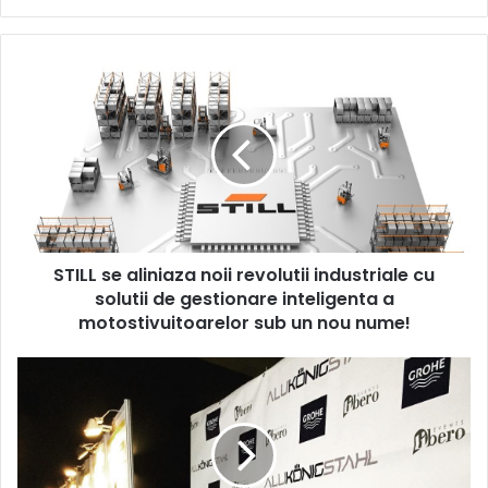
STILL
se
aliniaza
noii
revolutii
industriale
cu
solutii
de
STILL se aliniaza noii revolutii industriale cu
gestionare
inteligenta
solutii de gestionare inteligenta a
a
motostivuitoarelor sub un nou nume!
motostivuitoarelor
sub
Architecture
un
Conference&Expo:
nou
„Cluj-
nume!
Napoca
poate
sa