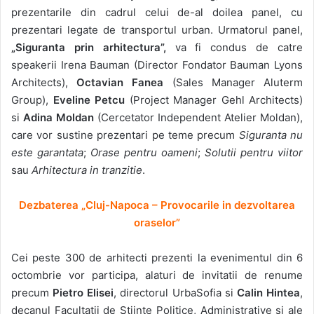
prezentarile din cadrul celui de-al doilea panel, cu
prezentari legate de transportul urban. Urmatorul panel,
„Siguranta prin arhitectura”,
va fi condus de catre
speakerii Irena Bauman (Director Fondator Bauman Lyons
Architects),
Octavian Fanea
(Sales Manager Aluterm
Group),
Eveline Petcu
(Project Manager Gehl Architects)
si
Adina Moldan
(Cercetator Independent Atelier Moldan),
care vor sustine prezentari pe teme precum
Siguranta nu
este garantata
;
Orase pentru oameni
;
Solutii pentru viitor
sau
Arhitectura in tranzitie
.
Dezbaterea „Cluj-Napoca – Provocarile in dezvoltarea
oraselor”
Cei peste 300 de arhitecti prezenti la evenimentul din 6
octombrie vor participa, alaturi de invitatii de renume
precum
Pietro Elisei
, directorul UrbaSofia si
Calin Hintea
,
decanul Facultatii de Stiinte Politice, Administrative si ale