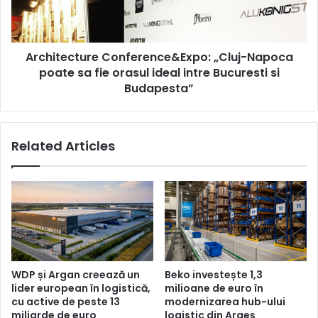
fie
orasul
ideal
Architecture Conference&Expo: „Cluj-Napoca
intre
Bucuresti
poate sa fie orasul ideal intre Bucuresti si
si
Budapesta”
Budapesta”
Related Articles
WDP și Argan creează un
Beko investește 1,3
lider european în logistică,
milioane de euro în
cu active de peste 13
modernizarea hub-ului
miliarde de euro
logistic din Argeș