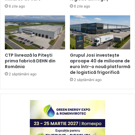
6 zile ago
6 zile ago
CTP livrează la Pitești
Grupul Josi investește
prima fabrică DEHN din
aproape 40 de milioane de
România
euro într-o nouă platformă
de logistică frigorifică
2 săptămâni ago
2 săptămâni ago