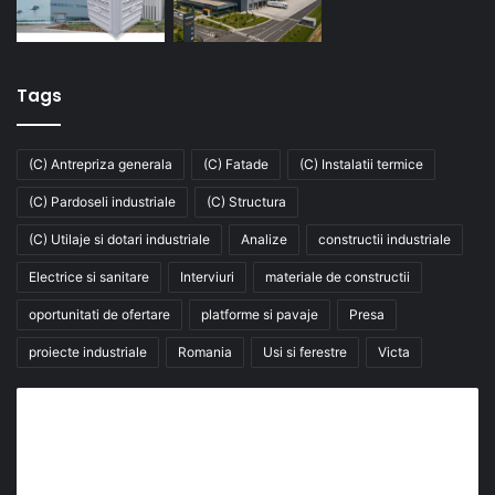
Tags
(C) Antrepriza generala
(C) Fatade
(C) Instalatii termice
(C) Pardoseli industriale
(C) Structura
(C) Utilaje si dotari industriale
Analize
constructii industriale
Electrice si sanitare
Interviuri
materiale de constructii
oportunitati de ofertare
platforme si pavaje
Presa
proiecte industriale
Romania
Usi si ferestre
Victa
Abonează-te la buletinul nostru de știri