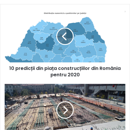
10
predicții
din
piața
construcțiilor
din
România
pentru
2020
10 predicții din piața construcțiilor din România
pentru 2020
Top
10
Antreprenori
Generali
din
domeniul
Industrial
în