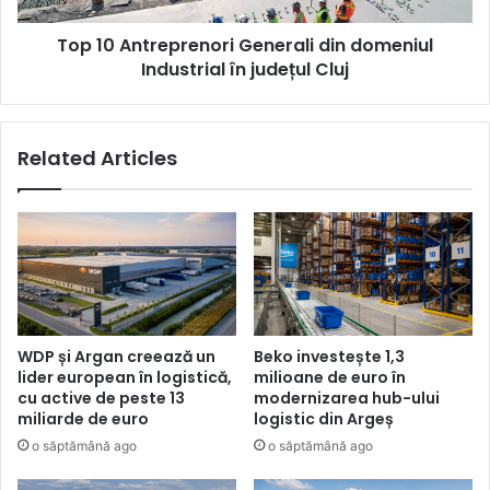
județul
Top 10 Antreprenori Generali din domeniul
Cluj
Industrial în județul Cluj
Related Articles
WDP și Argan creează un
Beko investește 1,3
lider european în logistică,
milioane de euro în
cu active de peste 13
modernizarea hub-ului
miliarde de euro
logistic din Argeș
o săptămână ago
o săptămână ago