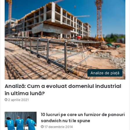
Analize de piață
Analiză: Cum a evoluat domeniul industrial
în ultima lună?
2 aprilie 2021
10 lucruri pe care un furnizor de panouri
sandwich nu ti le spune
17 decembrie 2014