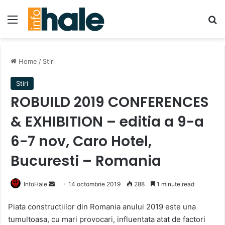
Menu
Se
Home
/
Stiri
Stiri
ROBUILD 2019 CONFERENCES
& EXHIBITION – editia a 9-a
6-7 nov, Caro Hotel,
Bucuresti – Romania
Send
InfoHale
14 octombrie 2019
288
1 minute read
an
Piata constructiilor din Romania anului 2019 este una
email
tumultoasa, cu mari provocari, influentata atat de factori