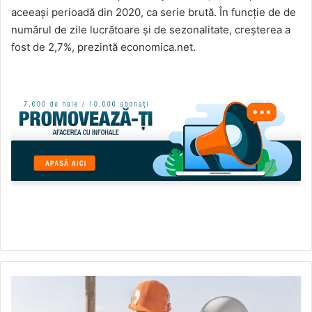
aceeaşi perioadă din 2020, ca serie brută. În funcţie de de
numărul de zile lucrătoare şi de sezonalitate, creşterea a
fost de 2,7%, prezintă economica.net.
Top
5
antreprenori