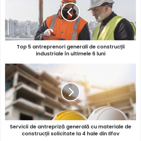
generali
de
construcții
industriale
în
ultimele
Top 5 antreprenori generali de construcții
6
luni
industriale în ultimele 6 luni
Servicii
de
antrepriză
generală
cu
materiale
de
construcții
solicitate
Servicii de antrepriză generală cu materiale de
la
4
construcții solicitate la 4 hale din Ilfov
hale