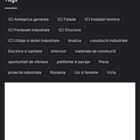
(C) Antrepriza generala
(C) Fatade
(C) Instalatii termice
(C) Pardoseli industriale
(C) Structura
(C) Utilaje si dotari industriale
Analize
constructii industriale
Electrice si sanitare
Interviuri
materiale de constructii
oportunitati de ofertare
platforme si pavaje
Presa
proiecte industriale
Romania
Usi si ferestre
Victa
Abonează-te la buletinul nostru de știri
abonează-te la newsletter
Fii la curent cu ultimele știri, analize și interviuri despre
piața construcțiilor industriale alături de cei peste