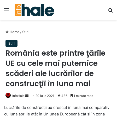
Menu
Se
Home
/
Stiri
Stiri
România este printre ţările
UE cu cele mai puternice
scăderi ale lucrărilor de
construcţii în luna mai
Send
InfoHale
20 iulie 2021
436
1 minute read
an
Lucrările de construcţii au crescut în luna mai comparativ
email
cu luna aprilie atât în Uniunea Europeană cât şi în zona