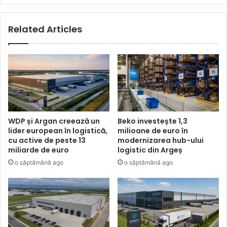
din
Ilfov
Related Articles
WDP și Argan creează un
Beko investește 1,3
lider european în logistică,
milioane de euro în
cu active de peste 13
modernizarea hub-ului
miliarde de euro
logistic din Argeș
o săptămână ago
o săptămână ago