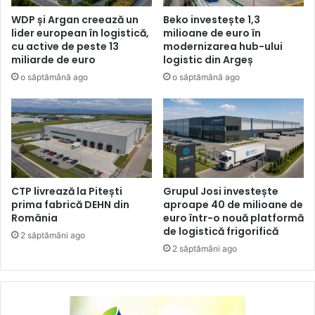
WDP și Argan creează un
Beko investește 1,3
lider european în logistică,
milioane de euro în
cu active de peste 13
modernizarea hub-ului
miliarde de euro
logistic din Argeș
o săptămână ago
o săptămână ago
CTP livrează la Pitești
Grupul Josi investește
prima fabrică DEHN din
aproape 40 de milioane de
România
euro într-o nouă platformă
de logistică frigorifică
2 săptămâni ago
2 săptămâni ago