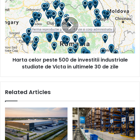
Harta
Ploiesti
celor
peste
500
de
investitii
industriale
studiate
de
Harta celor peste 500 de investitii industriale
Victa
in
studiate de Victa in ultimele 30 de zile
ultimele
30
de
Related Articles
zile