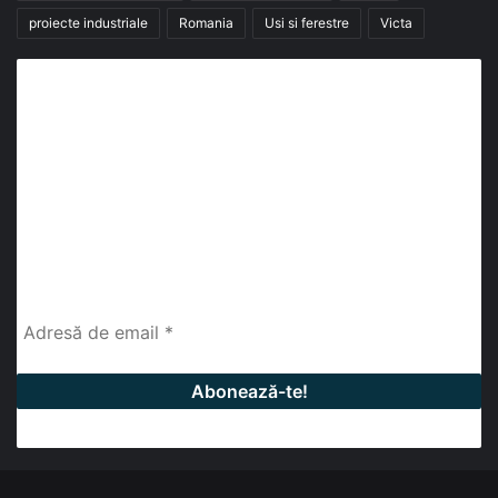
proiecte industriale
Romania
Usi si ferestre
Victa
Abonează-te la buletinul nostru de știri
abonează-te la newsletter
Fii la curent cu ultimele știri, analize și interviuri despre
piața construcțiilor industriale alături de cei peste
13.000 abonați prin newsletterul lunar de la InfoHale.