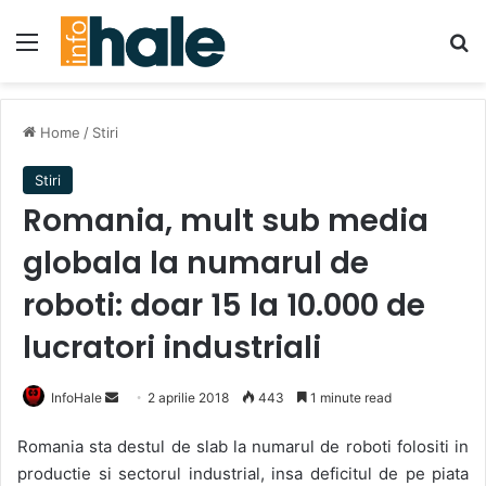
Menu
Se
Home
/
Stiri
Stiri
Romania, mult sub media
globala la numarul de
roboti: doar 15 la 10.000 de
lucratori industriali
Send
InfoHale
2 aprilie 2018
443
1 minute read
an
Romania sta destul de slab la numarul de roboti folositi in
email
productie si sectorul industrial, insa deficitul de pe piata