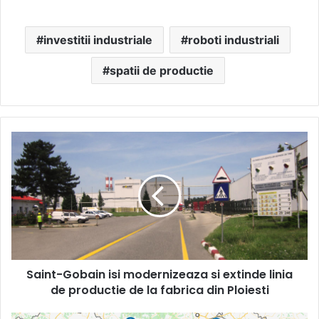
investitii industriale
roboti industriali
spatii de productie
Saint-
Gobain
isi
modernizeaza
si
extinde
linia
de
productie
Saint-Gobain isi modernizeaza si extinde linia
de
la
de productie de la fabrica din Ploiesti
fabrica
din