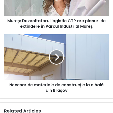
de
extindere
în
Mureș: Dezvoltatorul logistic CTP are planuri de
Parcul
Industrial
extindere în Parcul Industrial Mureș
Mureș
Necesar
de
materiale
de
construcție
la
o
hală
din
Necesar de materiale de construcție la o hală
Brașov
din Brașov
Related Articles