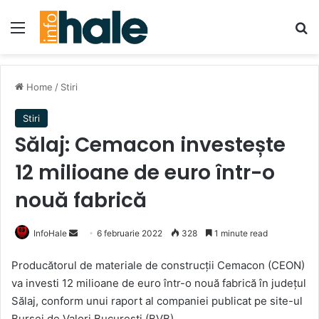
Menu
Se
Home
/
Stiri
Stiri
Sălaj: Cemacon investește
12 milioane de euro într-o
nouă fabrică
Send
InfoHale
6 februarie 2022
328
1 minute read
an
Producătorul de materiale de construcţii Cemacon (CEON)
email
va investi 12 milioane de euro într-o nouă fabrică în judeţul
Sălaj, conform unui raport al companiei publicat pe site-ul
Bursei de Valori Bucureşti (BVB).