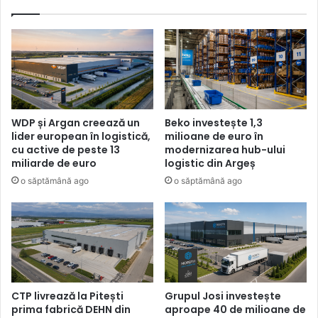
WDP și Argan creează un
Beko investește 1,3
lider european în logistică,
milioane de euro în
cu active de peste 13
modernizarea hub-ului
miliarde de euro
logistic din Argeș
o săptămână ago
o săptămână ago
CTP livrează la Pitești
Grupul Josi investește
prima fabrică DEHN din
aproape 40 de milioane de