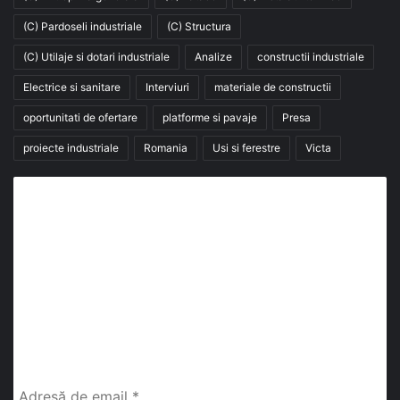
(C) Pardoseli industriale
(C) Structura
(C) Utilaje si dotari industriale
Analize
constructii industriale
Electrice si sanitare
Interviuri
materiale de constructii
oportunitati de ofertare
platforme si pavaje
Presa
proiecte industriale
Romania
Usi si ferestre
Victa
Abonează-te la buletinul nostru de știri
abonează-te la newsletter
Fii la curent cu ultimele știri, analize și interviuri despre
piața construcțiilor industriale alături de cei peste
13.000 abonați prin newsletterul lunar de la InfoHale.