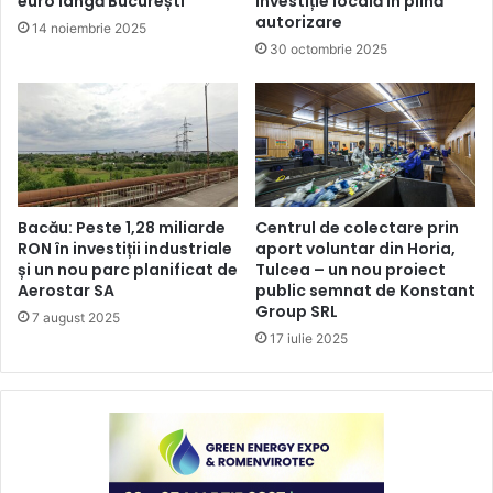
euro lângă București
investiție locală în plină
autorizare
14 noiembrie 2025
30 octombrie 2025
Bacău: Peste 1,28 miliarde
Centrul de colectare prin
RON în investiții industriale
aport voluntar din Horia,
și un nou parc planificat de
Tulcea – un nou proiect
Aerostar SA
public semnat de Konstant
Group SRL
7 august 2025
17 iulie 2025