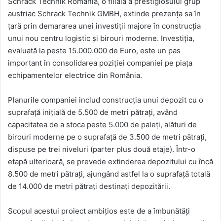
Schrack Technik România, o filială a prestigiosului grup
email
austriac Schrack Technik GMBH, extinde prezența sa în
țară prin demararea unei investiții majore în construcția
unui nou centru logistic și birouri moderne. Investiția,
evaluată la peste 15.000.000 de Euro, este un pas
important în consolidarea poziției companiei pe piața
echipamentelor electrice din România.
Planurile companiei includ construcția unui depozit cu o
suprafață inițială de 5.500 de metri pătrați, având
capacitatea de a stoca peste 5.000 de paleți, alături de
birouri moderne pe o suprafață de 3.500 de metri pătrați,
dispuse pe trei niveluri (parter plus două etaje). Într-o
etapă ulterioară, se prevede extinderea depozitului cu încă
8.500 de metri pătrați, ajungând astfel la o suprafață totală
de 14.000 de metri pătrați destinați depozitării.
Scopul acestui proiect ambițios este de a îmbunătăți