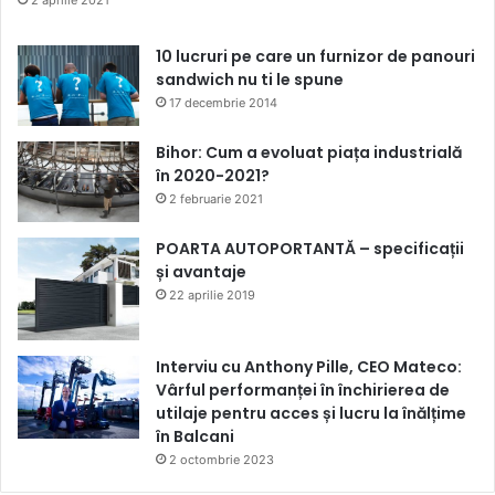
10 lucruri pe care un furnizor de panouri
sandwich nu ti le spune
17 decembrie 2014
Bihor: Cum a evoluat piața industrială
în 2020-2021?
2 februarie 2021
POARTA AUTOPORTANTĂ – specificații
și avantaje
22 aprilie 2019
Interviu cu Anthony Pille, CEO Mateco:
Vârful performanței în închirierea de
utilaje pentru acces și lucru la înălțime
în Balcani
2 octombrie 2023