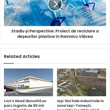
de
reciclare
a
deșeurilor
plastice
Stadiu și Perspective: Proiect de reciclare a
în
Ramnicu
deșeurilor plastice în Ramnicu Vâlcea
Vâlcea
Related Articles
Lion’s Head dezvoltă un
Iași: Noi hale industriale în
parc logistic de 65 mil.
zona Iași–Tomești,