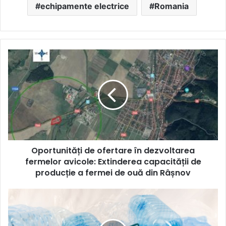
echipamente electrice
Romania
Oportunități
de
ofertare
în
dezvoltarea
fermelor
avicole:
Extinderea
capacității
Oportunități de ofertare în dezvoltarea
de
producție
fermelor avicole: Extinderea capacității de
a
producție a fermei de ouă din Râșnov
fermei
de
Stadiu
ouă
și
din
Perspective:
Râșnov
Proiect