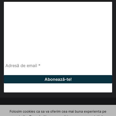
Abonează-te la buletinul nostru de știri
abonează-te la newsletter
Fii la curent cu ultimele știri, analize și interviuri despre
piața construcțiilor industriale alături de cei peste
13.000 abonați prin newsletterul lunar de la InfoHale.
© Copyright 2026, All Rights Reserved | InfoHale
Folosim cookies ca sa va oferim cea mai buna experienta pe