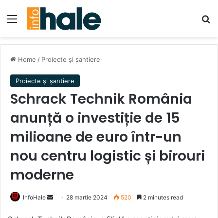
Menu
Se
Home
/
Proiecte și șantiere
Proiecte și șantiere
Schrack Technik România
anunță o investiție de 15
milioane de euro într-un
nou centru logistic și birouri
moderne
Send
InfoHale
28 martie 2024
520
2 minutes read
an