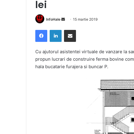
lei
Send
InfoHale
15 martie 2019
an
Facebook
LinkedIn
Share via Email
email
Cu ajutorul asistentei virtuale de vanzare la s
propun lucrari de construire ferma bovine comp
hala bucatarie furajera si buncar P.