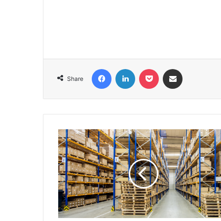
Facebook
LinkedIn
Pocket
Share via Email
Share
Pasii
privind
organizarea
unui
depozit