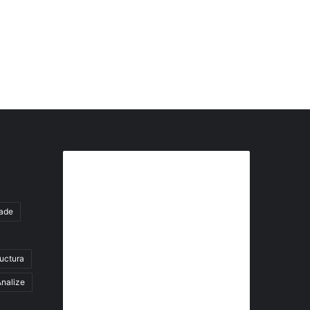
Abonează-te la buletinul nostru
de știri
tade
abonează-te la newsletter
ructura
Fii la curent cu ultimele știri, analize și
interviuri despre piața construcțiilor
nalize
industriale alături de cei peste 13.000