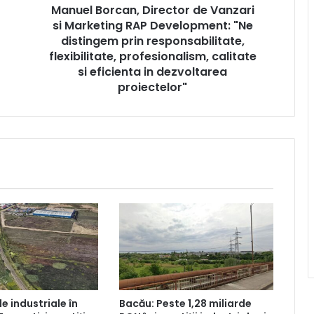
Manuel Borcan, Director de Vanzari
"Ne
distingem
si Marketing RAP Development: "Ne
prin
distingem prin responsabilitate,
responsabilitate,
flexibilitate, profesionalism, calitate
flexibilitate,
si eficienta in dezvoltarea
profesionalism,
proiectelor"
calitate
si
eficienta
in
dezvoltarea
proiectelor"
le industriale în
Bacău: Peste 1,28 miliarde