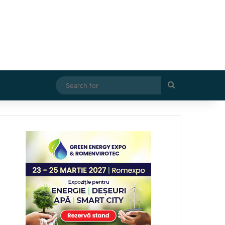
Search
for