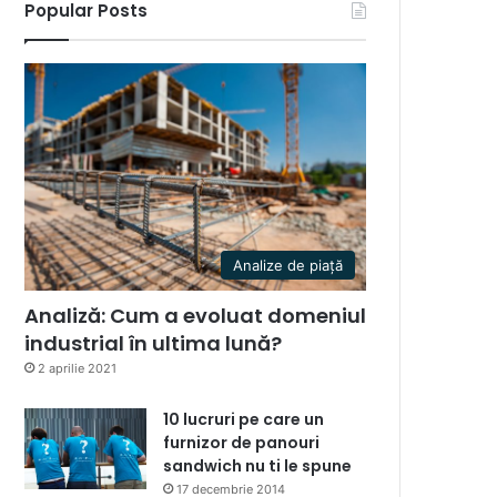
Popular Posts
Analize de piață
Analiză: Cum a evoluat domeniul
industrial în ultima lună?
2 aprilie 2021
10 lucruri pe care un
furnizor de panouri
sandwich nu ti le spune
17 decembrie 2014