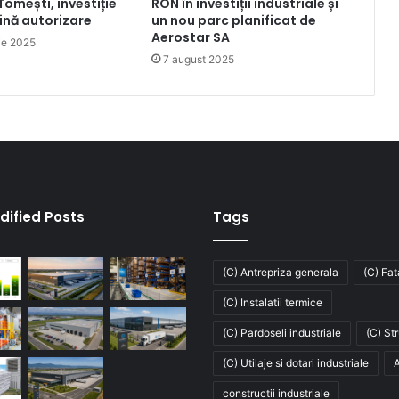
Tomești, investiție
RON în investiții industriale și
lină autorizare
un nou parc planificat de
Aerostar SA
ie 2025
7 august 2025
dified Posts
Tags
(C) Antrepriza generala
(C) Fa
(C) Instalatii termice
(C) Pardoseli industriale
(C) St
(C) Utilaje si dotari industriale
A
constructii industriale