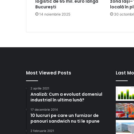
logistic de 65 mil. euro lângă
zona Iași–
București
locală în p
14 noiembrie 2025
30 octombr
Most Viewed Posts
Last Mo
2 aprilie 2021
Analiză: Cum a evoluat domeniul
industrial în ultima lună?
17 decembrie 2014
10 lucruri pe care un furnizor de
panouri sandwich nu ti le spune
2 februarie 2021