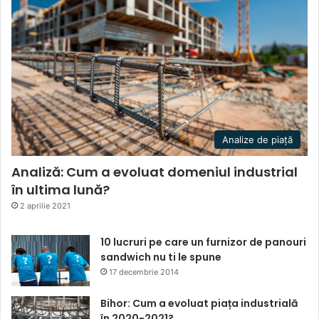
Analize de piață
Analiză: Cum a evoluat domeniul industrial
în ultima lună?
2 aprilie 2021
10 lucruri pe care un furnizor de panouri
sandwich nu ti le spune
17 decembrie 2014
Bihor: Cum a evoluat piața industrială
în 2020-2021?