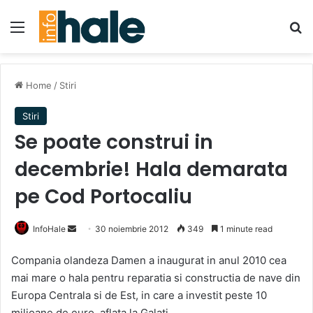
Menu
Se
Home
/
Stiri
Stiri
Se poate construi in
decembrie! Hala demarata
pe Cod Portocaliu
Send
InfoHale
30 noiembrie 2012
349
1 minute read
an
Compania olandeza Damen a inaugurat in anul 2010 cea
email
mai mare o hala pentru reparatia si constructia de nave din
Europa Centrala si de Est, in care a investit peste 10
milioane de euro, aflata la Galati.