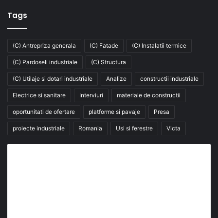
Tags
(C) Antrepriza generala
(C) Fatade
(C) Instalatii termice
(C) Pardoseli industriale
(C) Structura
(C) Utilaje si dotari industriale
Analize
constructii industriale
Electrice si sanitare
Interviuri
materiale de constructii
oportunitati de ofertare
platforme si pavaje
Presa
proiecte industriale
Romania
Usi si ferestre
Victa
Abonează-te la buletinul nostru de știri
abonează-te la newsletter