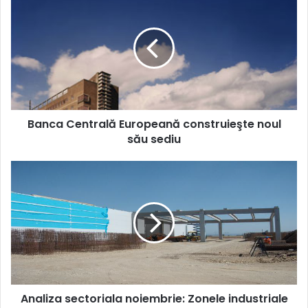
Centrală
Europeană
construieşte
noul
său
sediu
Banca Centrală Europeană construieşte noul
său sediu
Analiza
sectoriala
noiembrie:
Zonele
industriale
ale
tarii,
tete-
a-
Analiza sectoriala noiembrie: Zonele industriale
tete