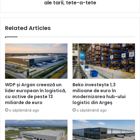
ale tarii, tete-a-tete
Related Articles
WDP și Argan creează un
Beko investește 1,3
lider european în logistică,
milioane de euro în
cu active de peste 13
modernizarea hub-ului
miliarde de euro
logistic din Argeș
o săptămână ago
o săptămână ago