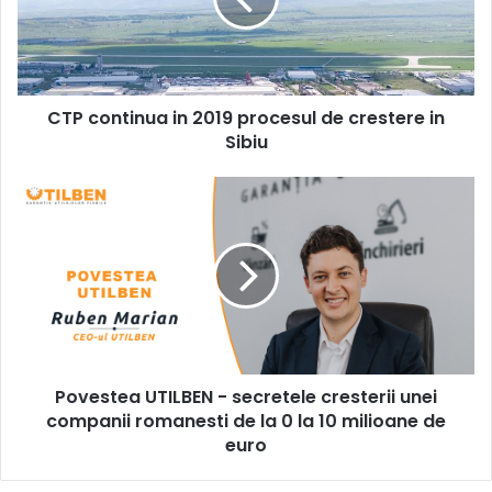
procesul
de
crestere
in
Sibiu
CTP continua in 2019 procesul de crestere in
Sibiu
Povestea
UTILBEN
-
secretele
cresterii
unei
companii
romanesti
de
Povestea UTILBEN - secretele cresterii unei
la
0
companii romanesti de la 0 la 10 milioane de
la
euro
10
milioane