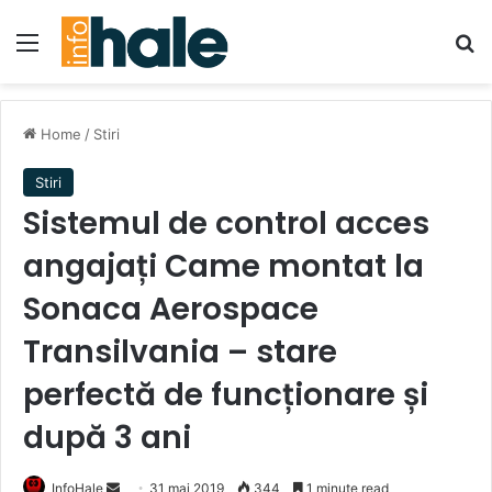
Menu
Se
Home
/
Stiri
Stiri
Sistemul de control acces
angajați Came montat la
Sonaca Aerospace
Transilvania – stare
perfectă de funcționare și
după 3 ani
Send
InfoHale
31 mai 2019
344
1 minute read