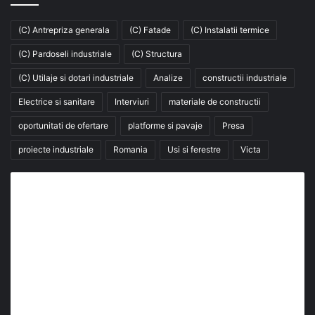
(C) Antrepriza generala
(C) Fatade
(C) Instalatii termice
(C) Pardoseli industriale
(C) Structura
(C) Utilaje si dotari industriale
Analize
constructii industriale
Electrice si sanitare
Interviuri
materiale de constructii
oportunitati de ofertare
platforme si pavaje
Presa
proiecte industriale
Romania
Usi si ferestre
Victa
Abonează-te la buletinul nostru de știri
abonează-te la newsletter
Fii la curent cu ultimele știri, analize și interviuri despre
piața construcțiilor industriale alături de cei peste
13.000 abonați prin newsletterul lunar de la InfoHale.