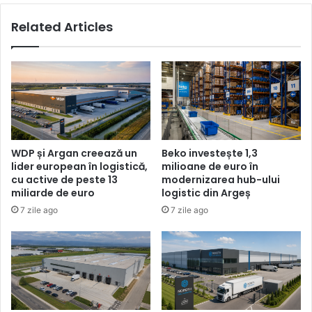
de
Related Articles
euro
WDP și Argan creează un
Beko investește 1,3
lider european în logistică,
milioane de euro în
cu active de peste 13
modernizarea hub-ului
miliarde de euro
logistic din Argeș
7 zile ago
7 zile ago