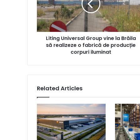
la
Brăila
să
realizeze
o
Liting Universal Group vine la Brăila
fabrică
de
să realizeze o fabrică de producție
producție
corpuri iluminat
corpuri
iluminat
Related Articles