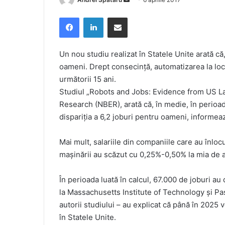
an
Facebook
LinkedIn
Share via Email
email
Un nou studiu realizat în Statele Unite arată că
oameni. Drept consecinţă, automatizarea la locu
următorii 15 ani.
Studiul „Robots and Jobs: Evidence from US La
Research (NBER), arată că, în medie, în perioad
dispariţia a 6,2 joburi pentru oameni, informe
Mai mult, salariile din companiile care au înlo
maşinării au scăzut cu 0,25%-0,50% la mia de a
În perioada luată în calcul, 67.000 de joburi a
la Massachusetts Institute of Technology şi Pa
autorii studiului – au explicat că până în 2025 
în Statele Unite.