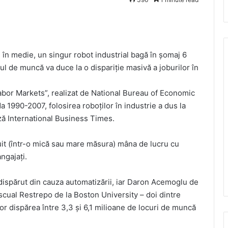
, în medie, un singur robot industrial bagă în şomaj 6
l de muncă va duce la o dispariţie masivă a joburilor în
bor Markets”, realizat de National Bureau of Economic
a 1990-2007, folosirea roboţilor în industrie a dus la
ază International Business Times.
cuit (într-o mică sau mare măsura) mâna de lucru cu
ngajaţi.
u dispărut din cauza automatizării, iar Daron Acemoglu de
scual Restrepo de la Boston University – doi dintre
vor dispărea între 3,3 şi 6,1 milioane de locuri de muncă