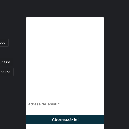
Abonează-te la buletinul nostru
de știri
tade
abonează-te la newsletter
ructura
Fii la curent cu ultimele știri, analize și
interviuri despre piața construcțiilor
nalize
industriale alături de cei peste 13.000
abonați prin newsletterul lunar de la
InfoHale.