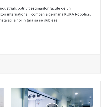
dustriali, potrivit estimărilor făcute de un
cători internaționali, compania germană KUKA Robotics,
stalaţi la noi în țară să se dubleze.
Viteza
mare.
Izolatie
maxima.