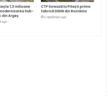
tește 1,3 milioane
CTP livrează la Pitești prima
 modernizarea hub-
fabrică DEHN din România
ic din Argeș
2 săptămâni ago
ă ago