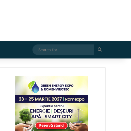
Search
for