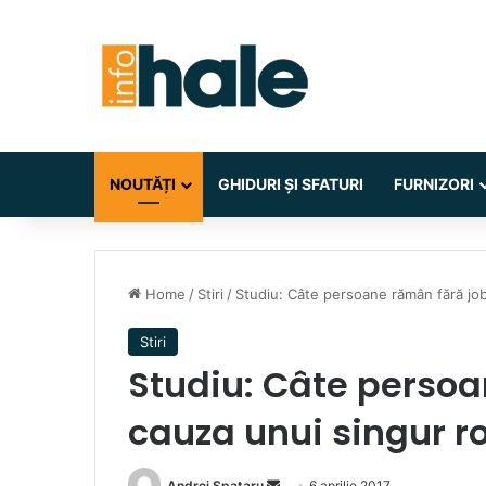
NOUTĂȚI
GHIDURI ȘI SFATURI
FURNIZORI
Home
/
Stiri
/
Studiu: Câte persoane rămân fără job
Stiri
Studiu: Câte persoa
cauza unui singur ro
Send
Andrei Spataru
6 aprilie 2017