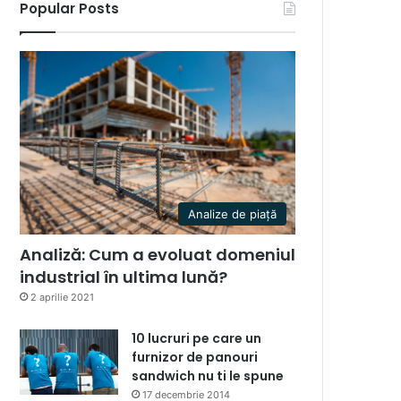
Popular Posts
Analize de piață
Analiză: Cum a evoluat domeniul
industrial în ultima lună?
2 aprilie 2021
10 lucruri pe care un
furnizor de panouri
sandwich nu ti le spune
17 decembrie 2014