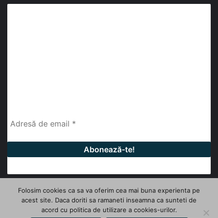
Abonează-te la buletinul nostru de știri
abonează-te la newsletter
Fii la curent cu ultimele știri, analize și interviuri despre
piața construcțiilor industriale alături de cei peste
13.000 abonați prin newsletterul lunar de la InfoHale.
Folosim cookies ca sa va oferim cea mai buna experienta pe
acest site. Daca doriti sa ramaneti inseamna ca sunteti de
© Copyright 2026, All Rights Reserved | InfoHale
acord cu politica de utilizare a cookies-urilor.