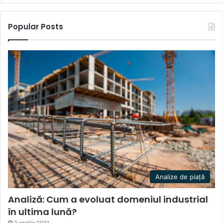
Popular Posts
Analize de piață
Analiză: Cum a evoluat domeniul industrial
în ultima lună?