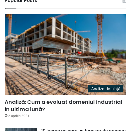
Popular Posts
Analize de piață
Analiză: Cum a evoluat domeniul industrial
în ultima lună?
2 aprilie 2021
10 lucruri pe care un furnizor de panouri