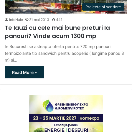
Proiecte și șantiere
InfoHale
21 mai 2013
441
Te lauzi cu cele mai bune preturi la
panouri? Vinde acum 1300 mp
In Bucuresti se asteapta oferta pentru: 720 mp panouri
termoizolante tip sandwich pentru acoperis ( lungime panou 8
m) si…
Read More »