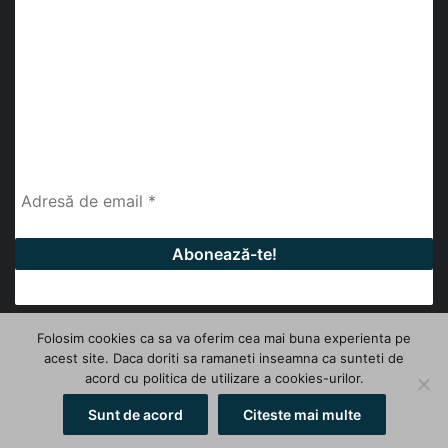
abonează-te la newsletter
Fii la curent cu ultimele știri, analize și interviuri despre
piața construcțiilor industriale alături de cei peste
13.000 abonați prin newsletterul lunar de la InfoHale.
Folosim cookies ca sa va oferim cea mai buna experienta pe
acest site. Daca doriti sa ramaneti inseamna ca sunteti de
© Copyright 2026, All Rights Reserved | InfoHale
acord cu politica de utilizare a cookies-urilor.
Facebook
LinkedIn
YouTube
Sunt de acord
Citeste mai multe