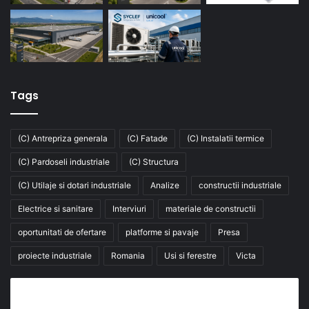
Tags
(C) Antrepriza generala
(C) Fatade
(C) Instalatii termice
(C) Pardoseli industriale
(C) Structura
(C) Utilaje si dotari industriale
Analize
constructii industriale
Electrice si sanitare
Interviuri
materiale de constructii
oportunitati de ofertare
platforme si pavaje
Presa
proiecte industriale
Romania
Usi si ferestre
Victa
Abonează-te la buletinul nostru de știri