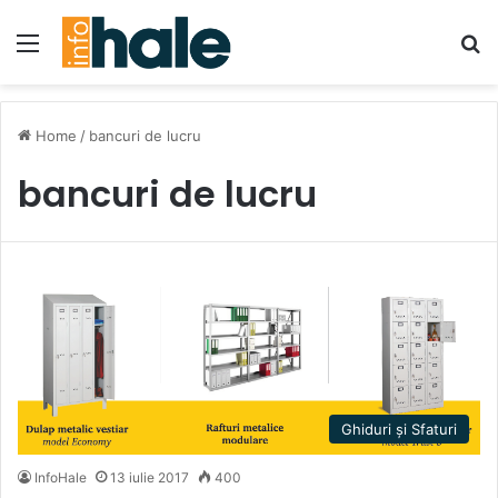
Menu
Se
Home
/
bancuri de lucru
bancuri de lucru
Ghiduri și Sfaturi
InfoHale
13 iulie 2017
400