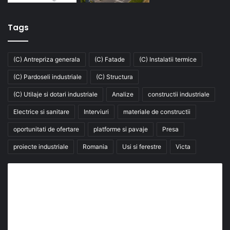
Tags
(C) Antrepriza generala
(C) Fatade
(C) Instalatii termice
(C) Pardoseli industriale
(C) Structura
(C) Utilaje si dotari industriale
Analize
constructii industriale
Electrice si sanitare
Interviuri
materiale de constructii
oportunitati de ofertare
platforme si pavaje
Presa
proiecte industriale
Romania
Usi si ferestre
Victa
Abonează-te la buletinul nostru de știri
abonează-te la newsletter