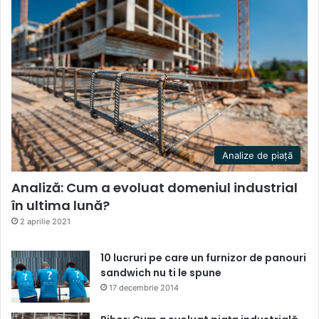
Analize de piață
Analiză: Cum a evoluat domeniul industrial
în ultima lună?
2 aprilie 2021
10 lucruri pe care un furnizor de panouri
sandwich nu ti le spune
17 decembrie 2014